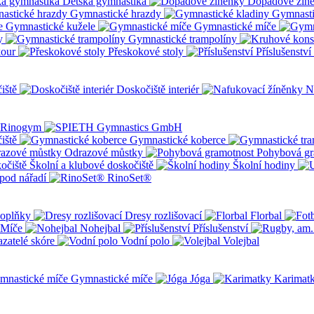
Dětská gymnastika
Dopadové žín
Gymnastické hrazdy
Gymnasti
Gymnastické kužele
Gymnastické míče
y
Gymnastické trampolíny
kour
Přeskokové stoly
Příslušenství
iště
Doskočiště interiér
N
iště
Gymnastické koberce
Odrazové můstky
Pohybová gr
Školní a klubové doskočiště
Školní hodiny
pod nářadí
RinoSet®
oplňky
Dresy rozlišovací
Florbal
Míče
Nohejbal
Příslušenství
zatelé skóre
Vodní polo
Volejbal
Gymnastické míče
Jóga
Karimat