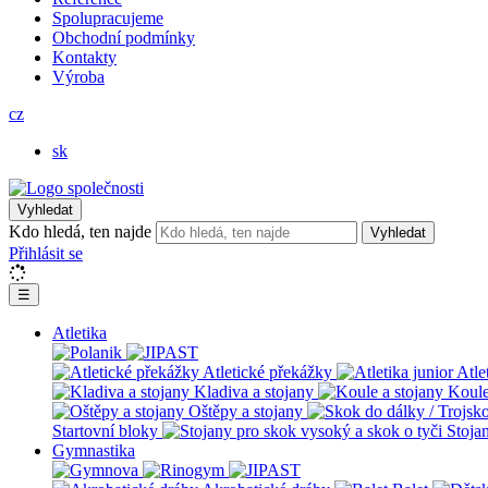
Spolupracujeme
Obchodní podmínky
Kontakty
Výroba
cz
sk
Vyhledat
Kdo hledá, ten najde
Vyhledat
Přihlásit se
☰
Atletika
Atletické překážky
Atle
Kladiva a stojany
Koule
Oštěpy a stojany
Startovní bloky
Stoja
Gymnastika