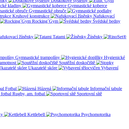
ěnky
Doskokové systémy
cké kladiny
Gymnastické koberce
Gymnastické obruče
Kruhové konstrukce
Nafukovací
Rocking´Gym
Švédské bedny
afukovací žíněnky
Tatami
Žíněnky
Gymnastické trampolíny
Hygienické
amotnost
Soutěžní doskočiště
Ukazatelé skóre
Vybavení
Fotbal
Házená
Informační tabule
Rugby, am. fotbal
Sportovní sítě
ky
Kettlebell
Psychomotorika