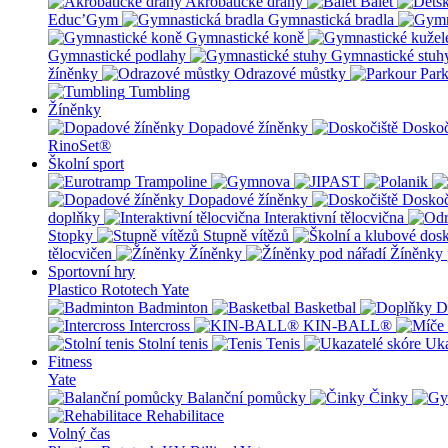
Akrobatické dráhy
Balet
Educ’Gym
Gymnastická bradla
Gymnastické koně
Gymnastické podlahy
Gymnastické stuh
žíněnky
Odrazové můstky
Par
Tumbling
Žíněnky
Dopadové žíněnky
Doskoč
RinoSet®
Školní sport
Dopadové žíněnky
Doskoč
doplňky
Interaktivní tělocvična
Stopky
Stupně vítězů
tělocvičen
Žíněnky
Žíněnky 
Sportovní hry
Plastico Rototech
Yate
Badminton
Basketbal
D
Intercross
KIN-BALL®
Stolní tenis
Tenis
Uka
Fitness
Yate
Balanční pomůcky
Činky
Rehabilitace
Volný čas