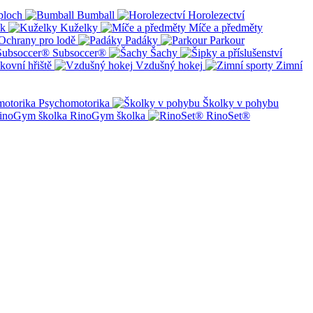
ploch
Bumball
Horolezectví
ík
Kuželky
Míče a předměty
Ochrany pro lodě
Padáky
Parkour
Subsoccer®
Šachy
kovní hřiště
Vzdušný hokej
Zimní
Psychomotorika
Školky v pohybu
RinoGym školka
RinoSet®