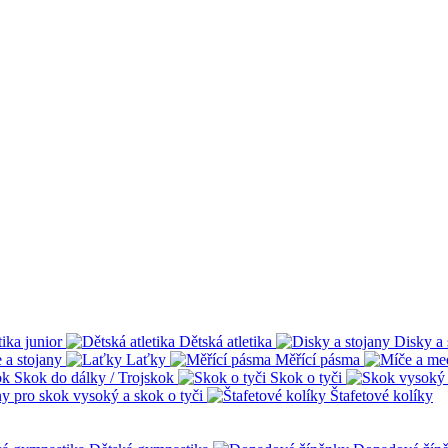
tika junior
Dětská atletika
Disky a 
 a stojany
Laťky
Měřící pásma
Skok do dálky / Trojskok
Skok o tyči
ny pro skok vysoký a skok o tyči
Štafetové kolíky