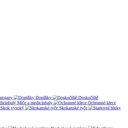
stojany
Doplňky
Doskočiště
Míče a medicinbaly
Ochranné klece
Skok vysoký
Skokanské tyče