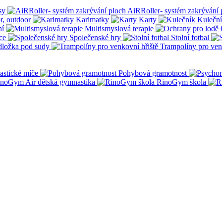
sy
AiRRoller- systém zakrývání 
r, outdoor
Karimatky
Karty
Kulečn
ní
Multismyslová terapie
ce
Společenské hry
Stolní fotbal
dložka pod sudy
Trampolíny pro ven
stické míče
Pohybová gramotnost
noGym Air dětská gymnastika
RinoGym škola