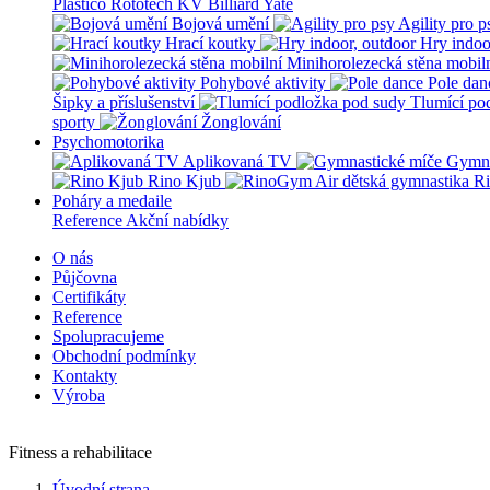
Plastico Rototech
KV Billiard
Yate
Bojová umění
Agility pro p
Hrací koutky
Hry indoo
Minihorolezecká stěna mobil
Pohybové aktivity
Pole dan
Šipky a příslušenství
Tlumící po
sporty
Žonglování
Psychomotorika
Aplikovaná TV
Gymna
Rino Kjub
Ri
Poháry a medaile
Reference
Akční nabídky
O nás
Půjčovna
Certifikáty
Reference
Spolupracujeme
Obchodní podmínky
Kontakty
Výroba
Fitness a rehabilitace
Úvodní strana