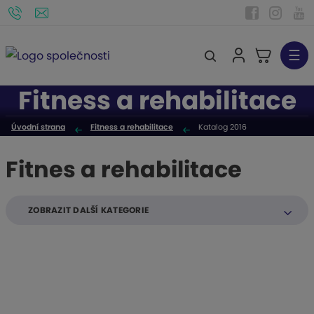
☰
V
y
Fitness a rehabilitace
h
l
Úvodní strana
Fitness a rehabilitace
Katalog 2016
e
d
Fitnes a rehabilitace
a
t
ZOBRAZIT DALŠÍ KATEGORIE