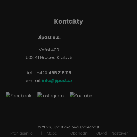
Kontakty
Jipast a.s.
Vážní 400
503 41 Hradec Králové
tel:
+420
495 215 115
e-mail:
info@jipast.cz
© 2026, Jipast akciová společnost
Prohlášení o
|
Mapa
|
Obchodní
|
GDPR
|
Nastavení