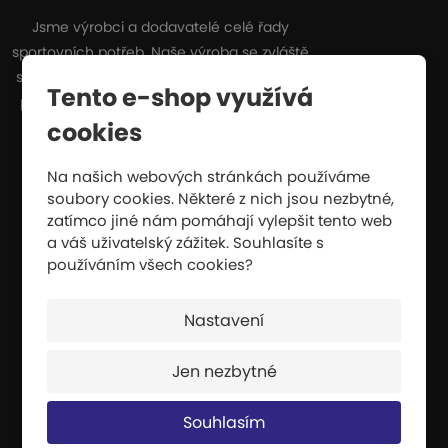
Jsme výrobci a dodavatelé celé řady
sportovních potřeb. Naše výroba se zvláště
specializuje na dopadové plochy, které se
Tento e-shop využívá
používají všude tam, kde hrozí nebezpečí
cookies
pádu z výšky nebo pádu při vysoké
rychlosti.
Na našich webových stránkách používáme
CERTIFIKÁTY
soubory cookies. Některé z nich jsou nezbytné,
zatímco jiné nám pomáhají vylepšit tento web
INFORMACE O VÝROBĚ
a váš uživatelský zážitek. Souhlasíte s
VRÁCENÍ ZBOŽÍ / REKLAMACE
používáním všech cookies?
Nastavení
Nejprodávanější
Jen nezbytné
ULTRALEHKÁ ŽÍNĚNKA 200X100X6CM
Souhlasím
DĚTSKÁ ATLETICKÁ SADA