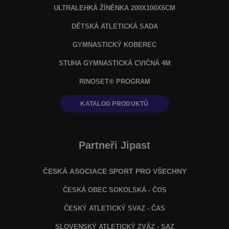
ULTRALEHKÁ ŽÍNĚNKA 200X100X6CM
DĚTSKÁ ATLETICKÁ SADA
GYMNASTICKÝ KOBEREC
STUHA GYMNASTICKÁ CVIČNÁ 4M
RINOSET® PROGRAM
KATALOG PRODUKTŮ
Partneři Jipast
ČESKÁ ASOCIACE SPORT PRO VŠECHNY
ČESKÁ OBEC SOKOLSKÁ - ČOS
ČESKÝ ATLETICKÝ SVAZ - ČAS
SLOVENSKÝ ATLETICKÝ ZVÄZ
- SAZ