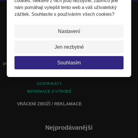
cookies. Některé z nich jsou nezbytné, zatímco jiné
nám pomáhají vylepšit tento web a váš uživatelský
zážitek. Souhlasíte s používáním všech cookies?
JIPAST a.s.
Nastavení
Jsme výrobci a dodavatelé celé řady
Jen nezbytné
sportovních potřeb. Naše výroba se zvláště
specializuje na dopadové plochy, které se
Souhlasím
používají všude tam, kde hrozí nebezpečí pádu
z výšky nebo pádu při vysoké rychlosti.
CERTIFIKÁTY
INFORMACE O VÝROBĚ
VRÁCENÍ ZBOŽÍ / REKLAMACE
Nejprodávanější