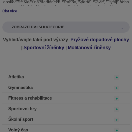
doskočiště vidět na stadiónech Strahov, Sparta, Slavie, Olymp nebo
základní oblasti sportu pro školní sport i profesionály.
Dukla.) Naše atletická doskočiště se stala
prvními českými
Číst více
výrobky
, které byly
certifikovány
World Athletics (WA).
ZOBRAZIT DALŠÍ KATEGORIE
Vyhledávejte také pod výrazy
Pryžové dopadové plochy
|
Sportovní žíněnky
|
Molitanové žíněnky
Atletika
Gymnastika
Fitness a rehabilitace
Sportovní hry
Školní sport
Volný čas