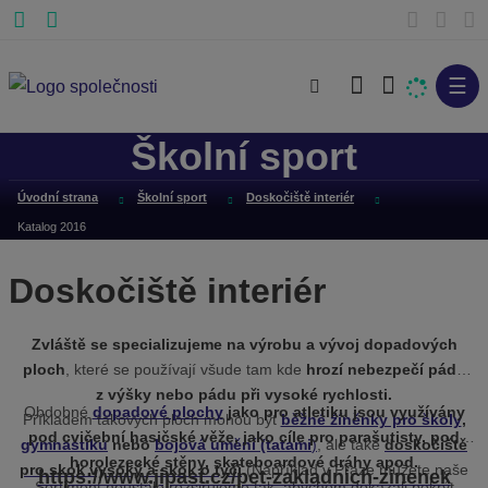
☰
V
y
Školní sport
h
l
Úvodní strana
Školní sport
Doskočiště interiér
e
Katalog 2016
d
a
Doskočiště interiér
t
Zvláště se specializujeme na výrobu a vývoj dopadových
ploch
, které se používají všude tam kde
hrozí nebezpečí pádu
z výšky nebo pádu při vysoké rychlosti.
Obdobné
dopadové plochy
jako pro atletiku jsou využívány
Příkladem takových ploch mohou být
běžné žíněnky pro školy
,
pod cvičební hasičské věže, jako cíle pro parašutisty, pod
gymnastiku
nebo
bojová umění (tatami
)
, ale také
doskočiště
horolezecké stěny, skateboardové dráhy apod.
pro skok vysoký a skok o tyči
(Například v Praze můžete naše
https://www.jipast.cz/pet-zakladnich-zinenek
Sortiment neustále rozšiřujeme tak, abychom dokázali pokrýt