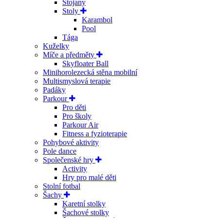
Stojany
Stoly
Karambol
Pool
Tága
Kuželky
Míče a předměty
Skyfloater Ball
Minihorolezecká stěna mobilní
Multismyslová terapie
Padáky
Parkour
Pro děti
Pro školy
Parkour Air
Fitness a fyzioterapie
Pohybové aktivity
Pole dance
Společenské hry
Activity
Hry pro malé děti
Stolní fotbal
Šachy
Karetní stolky
Šachové stolky