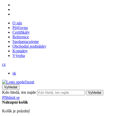
O nás
Půjčovna
Certifikáty
Reference
Spolupracujeme
Obchodní podmínky
Kontakty
Výroba
cz
sk
Vyhledat
Kdo hledá, ten najde
Vyhledat
Přihlásit se
Nákupní košík
Košík je prázdný