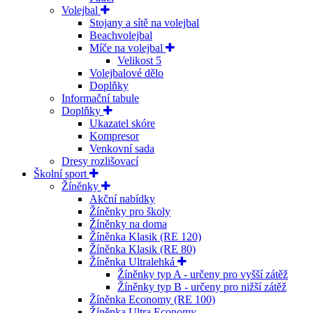
Volejbal
Stojany a sítě na volejbal
Beachvolejbal
Míče na volejbal
Velikost 5
Volejbalové dělo
Doplňky
Informační tabule
Doplňky
Ukazatel skóre
Kompresor
Venkovní sada
Dresy rozlišovací
Školní sport
Žíněnky
Akční nabídky
Žíněnky pro školy
Žíněnky na doma
Žíněnka Klasik (RE 120)
Žíněnka Klasik (RE 80)
Žíněnka Ultralehká
Žíněnky typ A - určeny pro vyšší zátěž
Žíněnky typ B - určeny pro nižší zátěž
Žíněnka Economy (RE 100)
Žíněnka Ultra Economy