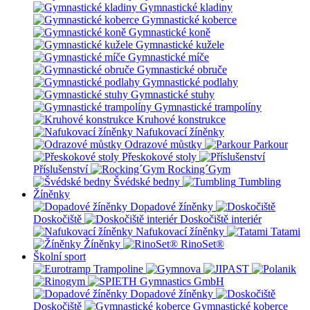
Gymnastické kladiny
Gymnastické koberce
Gymnastické koně
Gymnastické kužele
Gymnastické míče
Gymnastické obruče
Gymnastické podlahy
Gymnastické stuhy
Gymnastické trampolíny
Kruhové konstrukce
Nafukovací žíněnky
Odrazové můstky
Parkour
Přeskokové stoly
Příslušenství
Rocking´Gym
Švédské bedny
Tumbling
Žíněnky
Dopadové žíněnky
Doskočiště
Doskočiště interiér
Nafukovací žíněnky
Tatami
Žíněnky
RinoSet®
Školní sport
Dopadové žíněnky
Doskočiště
Gymnastické koberce