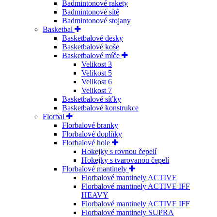
Badmintonové rakety
Badmintonové sítě
Badmintonové stojany
Basketbal
Basketbalové desky
Basketbalové koše
Basketbalové míče
Velikost 3
Velikost 5
Velikost 6
Velikost 7
Basketbalové síťky
Basketbalové konstrukce
Florbal
Florbalové branky
Florbalové doplňky
Florbalové hole
Hokejky s rovnou čepelí
Hokejky s tvarovanou čepelí
Florbalové mantinely
Florbalové mantinely ACTIVE
Florbalové mantinely ACTIVE IFF
HEAVY
Florbalové mantinely ACTIVE IFF
Florbalové mantinely SUPRA