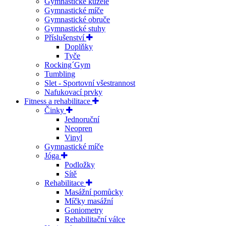
Gymnastické kužele
Gymnastické míče
Gymnastické obruče
Gymnastické stuhy
Příslušenství
Doplňky
Tyče
Rocking´Gym
Tumbling
Slet - Sportovní všestrannost
Nafukovací prvky
Fitness a rehabilitace
Činky
Jednoruční
Neopren
Vinyl
Gymnastické míče
Jóga
Podložky
Sítě
Rehabilitace
Masážní pomůcky
Míčky masážní
Goniometry
Rehabilitační válce