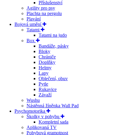
Příslušenství
Agility pro psy
Plachta na pergolu
Plavání
Bojová umění
Tatami
Tatami na judo
Box
Bandáže, pásky
Bloky
Chrániče
Doplňky
Helmy
Lapy
Oblečení, obuv
Pytle
Rukavice
Závaží
Wushu
Nástěnná žíněnka Wall Pad
Psychomotorika
Školky v pohybu
Kompletní sada
Aplikovaná TV
Pohybová gramotnost