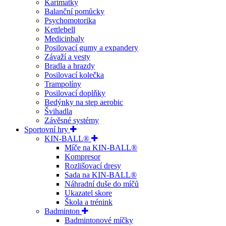
Karimatky
Balanční pomůcky
Psychomotorika
Kettlebell
Medicinbaly
Posilovací gumy a expandery
Závaží a vesty
Bradla a hrazdy
Posilovací kolečka
Trampolíny
Posilovací doplňky
Bedýnky na step aerobic
Švihadla
Závěsné systémy
Sportovní hry
KIN-BALL®
Míče na KIN-BALL®
Kompresor
Rozlišovací dresy
Sada na KIN-BALL®
Náhradní duše do míčů
Ukazatel skore
Škola a trénink
Badminton
Badmintonové míčky