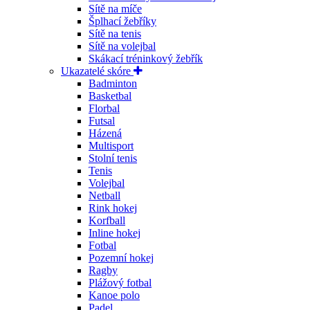
Sítě na míče
Šplhací žebříky
Sítě na tenis
Sítě na volejbal
Skákací tréninkový žebřík
Ukazatelé skóre
Badminton
Basketbal
Florbal
Futsal
Házená
Multisport
Stolní tenis
Tenis
Volejbal
Netball
Rink hokej
Korfball
Inline hokej
Fotbal
Pozemní hokej
Ragby
Plážový fotbal
Kanoe polo
Padel