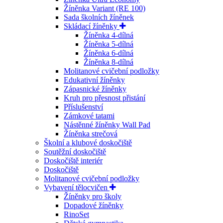
Žíněnka Variant (RE 100)
Sada školních žíněnek
Skládací žíněnky
Žíněnka 4-dílná
Žíněnka 5-dílná
Žíněnka 6-dílná
Žíněnka 8-dílná
Molitanové cvičební podložky
Edukativní žíněnky
Zápasnické žíněnky
Kruh pro přesnost přistání
Příslušenství
Zámkové tatami
Nástěnné žíněnky Wall Pad
Žíněnka strečová
Školní a klubové doskočiště
Soutěžní doskočiště
Doskočiště interiér
Doskočiště
Molitanové cvičební podložky
Vybavení tělocvičen
Žíněnky pro školy
Dopadové žíněnky
RinoSet