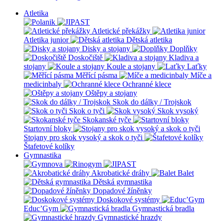
Atletika
Atletické překážky
Atletika junior
Dětská atletika
Disky a stojany
Doplňky
Doskočiště
Kladiva a
stojany
Koule a stojany
Laťky
Měřící pásma
Míče a
medicinbaly
Ochranné klece
Oštěpy a stojany
Skok do dálky / Trojskok
Skok o tyči
Skok vysoký
Skokanské tyče
Startovní bloky
Stojany pro skok vysoký a skok o tyči
Štafetové kolíky
Gymnastika
Akrobatické dráhy
Balet
Dětská gymnastika
Dopadové žíněnky
Doskokové systémy
Educ’Gym
Gymnastická bradla
Gymnastické hrazdy