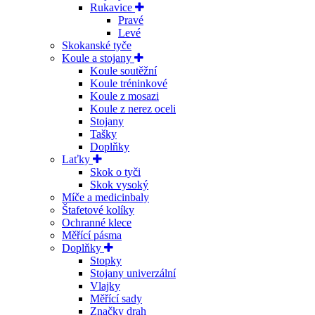
Rukavice
Pravé
Levé
Skokanské tyče
Koule a stojany
Koule soutěžní
Koule tréninkové
Koule z mosazi
Koule z nerez oceli
Stojany
Tašky
Doplňky
Laťky
Skok o tyči
Skok vysoký
Míče a medicinbaly
Štafetové kolíky
Ochranné klece
Měřící pásma
Doplňky
Stopky
Stojany univerzální
Vlajky
Měřící sady
Značky drah