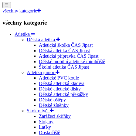
☰
všechny kategorie
všechny kategorie
Atletika
Dětská atletika
Atletická školka ČAS Jipast
Dětská atletika ČAS Jipast
Atletická přípravka ČAS Jipast
Dětské mobilní atletické minihřiště
Školní atletika ČAS Jipast
Atletika junior
Atletické PVC koule
Dětská atletická kladiva
Dětské atletické disky
Dětské atletické překážky
Dětské oštěpy
Dětské žíněnky
Skok o tyči
Zarážecí skříňky
Stojany
Laťky
Doskočiště