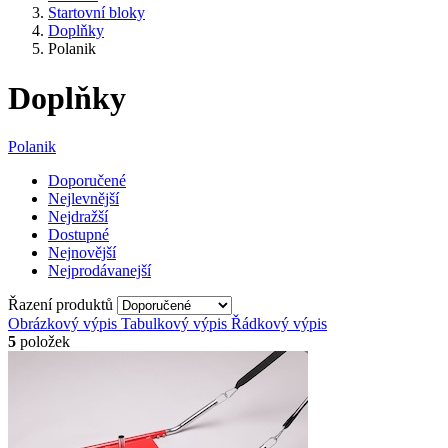
Startovní bloky
Doplňky
Polanik
Doplňky
Polanik
Doporučené
Nejlevnější
Nejdražší
Dostupné
Nejnovější
Nejprodávanejší
Řazení produktů
Obrázkový výpis
Tabulkový výpis
Řádkový výpis
5
položek