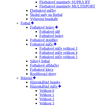
Florbalové mantinely SUPRA IFF
Florbalové mantinely MULTISPORT
Florbalové míčky
Školní sady na florbal
Vybavení brankáře
Fotbal
Fotbalové brány
Fotbalové sítě
Fotbalové brány
Fotbalové doplňky
Fotbalové míče
Fotbalové míče velikost 3
Fotbalové míče velikost 4
Fotbalové míče velikost 5
Sálový fotbal
Fotbalové střídačky
Fotbalové klece
Rozlišovací dresy
Házená
Házenkářské branky
Házenkářské míče
Velikost 0
Velikost 1
Velikost 2
Velikost 3