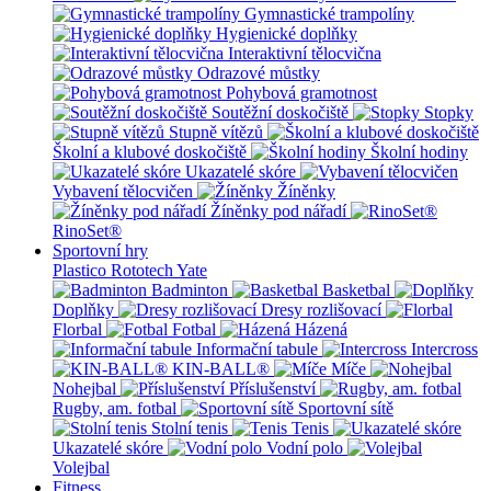
Gymnastické trampolíny
Hygienické doplňky
Interaktivní tělocvična
Odrazové můstky
Pohybová gramotnost
Soutěžní doskočiště
Stopky
Stupně vítězů
Školní a klubové doskočiště
Školní hodiny
Ukazatelé skóre
Vybavení tělocvičen
Žíněnky
Žíněnky pod nářadí
RinoSet®
Sportovní hry
Plastico Rototech
Yate
Badminton
Basketbal
Doplňky
Dresy rozlišovací
Florbal
Fotbal
Házená
Informační tabule
Intercross
KIN-BALL®
Míče
Nohejbal
Příslušenství
Rugby, am. fotbal
Sportovní sítě
Stolní tenis
Tenis
Ukazatelé skóre
Vodní polo
Volejbal
Fitness