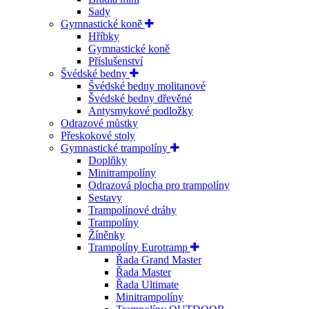
Sady
Gymnastické koně
Hříbky
Gymnastické koně
Příslušenství
Švédské bedny
Švédské bedny molitanové
Švédské bedny dřevěné
Antysmykové podložky
Odrazové můstky
Přeskokové stoly
Gymnastické trampolíny
Doplňky
Minitrampolíny
Odrazová plocha pro trampolíny
Sestavy
Trampolínové dráhy
Trampolíny
Žíněnky
Trampolíny Eurotramp
Řada Grand Master
Řada Master
Řada Ultimate
Minitrampolíny