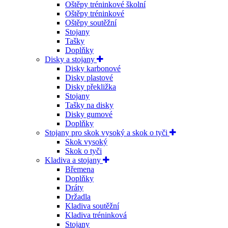
Oštěpy tréninkové školní
Oštěpy tréninkové
Oštěpy soutěžní
Stojany
Tašky
Doplňky
Disky a stojany
Disky karbonové
Disky plastové
Disky překližka
Stojany
Tašky na disky
Disky gumové
Doplňky
Stojany pro skok vysoký a skok o tyči
Skok vysoký
Skok o tyči
Kladiva a stojany
Břemena
Doplňky
Dráty
Držadla
Kladiva soutěžní
Kladiva tréninková
Stojany