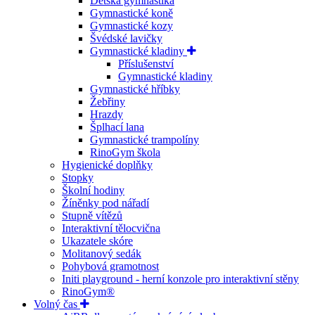
Dětská gymnastika
Gymnastické koně
Gymnastické kozy
Švédské lavičky
Gymnastické kladiny
Příslušenství
Gymnastické kladiny
Gymnastické hříbky
Žebřiny
Hrazdy
Šplhací lana
Gymnastické trampolíny
RinoGym škola
Hygienické doplňky
Stopky
Školní hodiny
Žíněnky pod nářadí
Stupně vítězů
Interaktivní tělocvična
Ukazatele skóre
Molitanový sedák
Pohybová gramotnost
Initi playground - herní konzole pro interaktivní stěny
RinoGym®
Volný čas