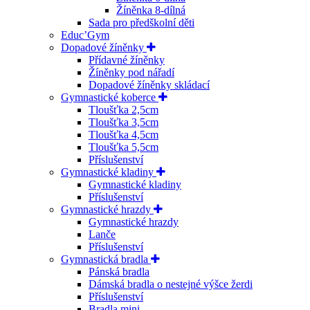
Žíněnka 8-dílná
Sada pro předškolní děti
Educ’Gym
Dopadové žíněnky
Přídavné žíněnky
Žíněnky pod nářadí
Dopadové žíněnky skládací
Gymnastické koberce
Tloušťka 2,5cm
Tloušťka 3,5cm
Tloušťka 4,5cm
Tloušťka 5,5cm
Příslušenství
Gymnastické kladiny
Gymnastické kladiny
Příslušenství
Gymnastické hrazdy
Gymnastické hrazdy
Lanče
Příslušenství
Gymnastická bradla
Pánská bradla
Dámská bradla o nestejné výšce žerdi
Příslušenství
Bradla mini