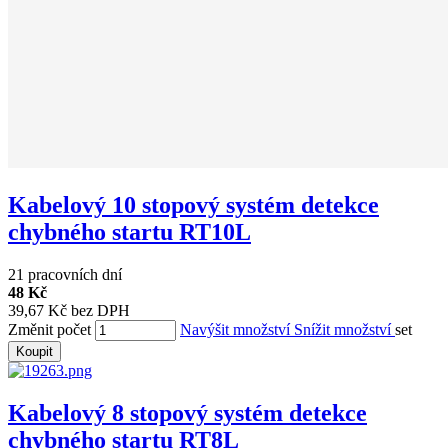
Kabelový 10 stopový systém detekce
chybného startu RT10L
21 pracovních dní
48 Kč
39,67 Kč bez DPH
Změnit počet
Navýšit množství
Snížit množství
set
Koupit
Kabelový 8 stopový systém detekce
chybného startu RT8L
21 pracovních dní
48 Kč
39,67 Kč bez DPH
Změnit počet
Navýšit množství
Snížit množství
set
Koupit
Kabelový 6 stopový systém detekce
chybného startu RT6L