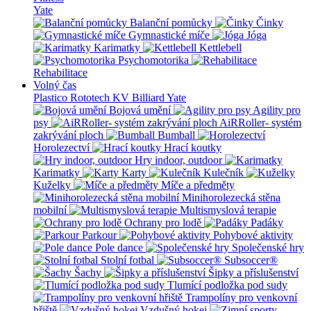
Yate
Balanční pomůcky
Činky
Gymnastické míče
Jóga
Karimatky
Kettlebell
Psychomotorika
Rehabilitace
Volný čas
Plastico Rototech
KV Billiard
Yate
Bojová umění
Agility pro
psy
AiRRoller- systém
zakrývání ploch
Bumball
Horolezectví
Hrací koutky
Hry indoor, outdoor
Karimatky
Karty
Kulečník
Kuželky
Míče a předměty
Minihorolezecká stěna
mobilní
Multismyslová terapie
Ochrany pro lodě
Padáky
Parkour
Pohybové aktivity
Pole dance
Společenské hry
Stolní fotbal
Subsoccer®
Šachy
Šipky a příslušenství
Tlumící podložka pod sudy
Trampolíny pro venkovní
hřiště
Vzdušný hokej