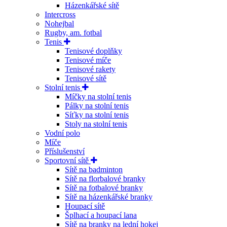
Házenkářské sítě
Intercross
Nohejbal
Rugby, am. fotbal
Tenis
Tenisové doplňky
Tenisové míče
Tenisové rakety
Tenisové sítě
Stolní tenis
Míčky na stolní tenis
Pálky na stolní tenis
Síťky na stolní tenis
Stoly na stolní tenis
Vodní polo
Míče
Příslušenství
Sportovní sítě
Sítě na badminton
Sítě na florbalové branky
Sítě na fotbalové branky
Sítě na házenkářské branky
Houpací sítě
Šplhací a houpací lana
Sítě na branky na lední hokej