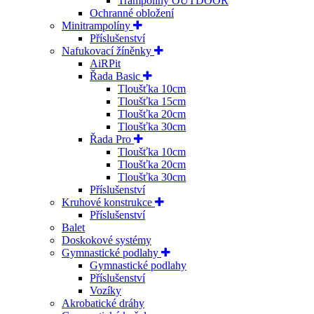
Trampolíny OUTDOOR
Ochranné obložení
Minitrampolíny
Příslušenství
Nafukovací žíněnky
AiRPit
Řada Basic
Tloušťka 10cm
Tloušťka 15cm
Tloušťka 20cm
Tloušťka 30cm
Řada Pro
Tloušťka 10cm
Tloušťka 20cm
Tloušťka 30cm
Příslušenství
Kruhové konstrukce
Příslušenství
Balet
Doskokové systémy
Gymnastické podlahy
Gymnastické podlahy
Příslušenství
Vozíky
Akrobatické dráhy