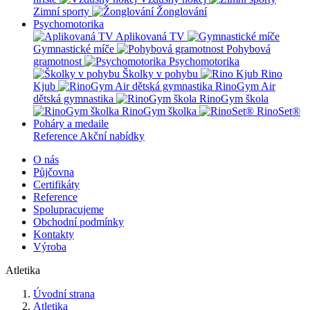
Zimní sporty
Žonglování
Psychomotorika
Aplikovaná TV
Gymnastické míče
Pohybová
gramotnost
Psychomotorika
Školky v pohybu
Rino
Kjub
RinoGym Air
dětská gymnastika
RinoGym škola
RinoGym školka
RinoSet®
Poháry a medaile
Reference
Akční nabídky
O nás
Půjčovna
Certifikáty
Reference
Spolupracujeme
Obchodní podmínky
Kontakty
Výroba
Atletika
Úvodní strana
Atletika