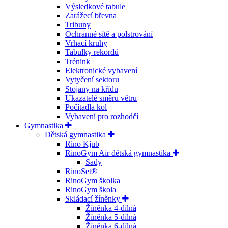
Výsledkové tabule
Zarážecí břevna
Tribuny
Ochranné sítě a polstrování
Vrhací kruhy
Tabulky rekordů
Trénink
Elektronické vybavení
Vytyčení sektoru
Stojany na křídu
Ukazatelé směru větru
Počítadla kol
Vybavení pro rozhodčí
Gymnastika
Dětská gymnastika
Rino Kjub
RinoGym Air dětská gymnastika
Sady
RinoSet®
RinoGym školka
RinoGym škola
Skládací žíněnky
Žíněnka 4-dílná
Žíněnka 5-dílná
Žíněnka 6-dílná