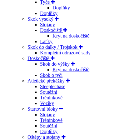
Tyče
Doplňky
Doplňky
Skok vysoký
Stojany
Doskočiště
Kryt na doskočiště
Laťky
Skok do dálky / Trojskok
Kompletní odrazové sady
Doskočiště
Skok do výšky
Kryt na doskočiště
Skok o tyči
Atletické překážky
Steeplechase
Soutěžní
Tréninkové
Vozíky
Startovní bloky
Stojany
Tréninkové
Soutěžní
Doplňky
Oštěpy a stojany