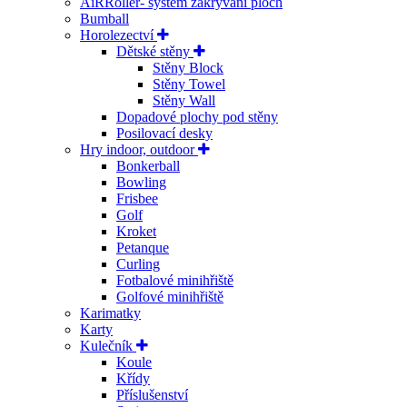
AiRRoller- systém zakrývání ploch
Bumball
Horolezectví
Dětské stěny
Stěny Block
Stěny Towel
Stěny Wall
Dopadové plochy pod stěny
Posilovací desky
Hry indoor, outdoor
Bonkerball
Bowling
Frisbee
Golf
Kroket
Petanque
Curling
Fotbalové minihřiště
Golfové minihřiště
Karimatky
Karty
Kulečník
Koule
Křídy
Příslušenství