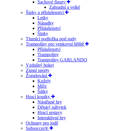
Šachové figury
Zahradní a velké
Šipky a příslušenství
Letky
Násadky
Příslušenství
Šipky
Tlumící podložka pod sudy
Trampolíny pro venkovní hřiště
Příslušenství
Trampolíny
Trampolíny GARLANDO
Vzdušný hokej
Zimní sporty
Žonglování
Kužely
Míče
Šátky
Hrací koutky
Nástěnné hry
Dětský nábytek
Hrací sestavy
Interaktivní hry
Ochrany pro lodě
Subsoccer®