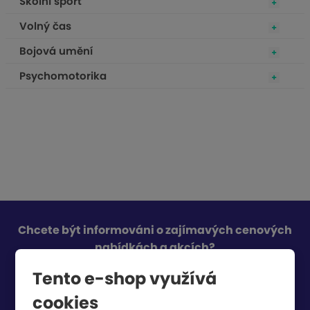
Školní sport
Volný čas
Bojová umění
Psychomotorika
Chcete být informováni o zajímavých cenových
nabídkách a akcích?
Tento e-shop využívá
cookies