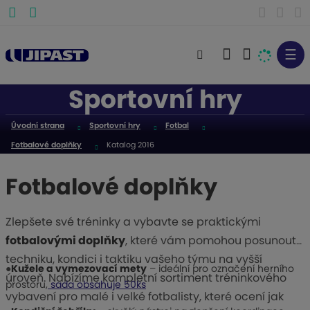
☰
V
y
Sportovní hry
h
l
Úvodní strana
Sportovní hry
Fotbal
e
Fotbalové doplňky
Katalog 2016
d
a
Fotbalové doplňky
t
Zlepšete své tréninky a vybavte se praktickými
fotbalovými doplňky
, které vám pomohou posunout
techniku, kondici i taktiku vašeho týmu na vyšší
●
Kužele a vymezovací mety
– ideální pro označení herního
úroveň. Nabízíme kompletní sortiment tréninkového
prostoru,
sada obsahuje 50ks
vybavení pro malé i velké fotbalisty, které ocení jak