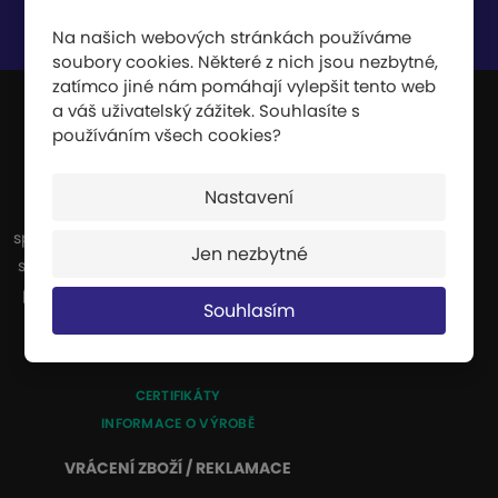
Souhlasím se
zpracováním osobních údajů
.
Na našich webových stránkách používáme
soubory cookies. Některé z nich jsou nezbytné,
zatímco jiné nám pomáhají vylepšit tento web
a váš uživatelský zážitek. Souhlasíte s
používáním všech cookies?
JIPAST a.s.
Nastavení
Jsme výrobci a dodavatelé celé řady
sportovních potřeb. Naše výroba se zvláště
Jen nezbytné
specializuje na dopadové plochy, které se
používají všude tam, kde hrozí nebezpečí
Souhlasím
pádu z výšky nebo pádu při vysoké
rychlosti.
CERTIFIKÁTY
INFORMACE O VÝROBĚ
VRÁCENÍ ZBOŽÍ / REKLAMACE