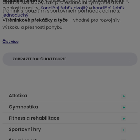
●
Kondiční žebříky
– skvělý nástroj na zlepšení koordinace,
amatérské kluby, tak profesionální týmy. Efektivní
rychlosti a agility.
Kondiční žebřík dvojitý
a
kondiční žebřík
trénink s použitím sportovních pomůcek od nás:
jednoduchý
●
Tréninkové překážky a tyče
– vhodné pro rozvoj síly,
výskoku a přesnosti pohybu.
Číst více
ZOBRAZIT DALŠÍ KATEGORIE
Atletika
Gymnastika
Fitness a rehabilitace
Sportovní hry