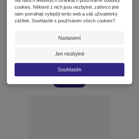
Na našich webových stránkách používáme soubory
cookies. Některé z nich jsou nezbytné, zatímco jiné
nám pomáhají vylepšit tento web a váš uživatelský
zážitek. Souhlasíte s používáním všech cookies?
Nastavení
Jen nezbytné
Disk TRIAL měkký gumový – hmotnost 2 kg DSK-2
Souhlasím
2 125 Kč
KOUPIT