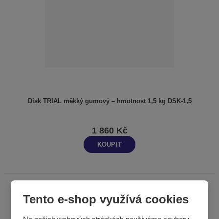
Disk TRIAL měkký gumový – hmotnost 1,5 kg DSK-1,5
1 860 Kč
KOUPIT
Tento e-shop využívá cookies