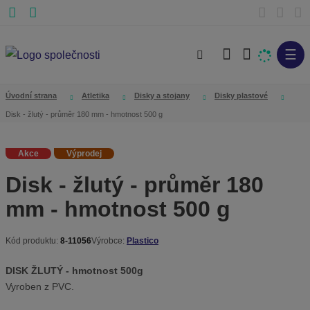
☰
V
y
h
Úvodní strana
Atletika
Disky a stojany
Disky plastové
l
Disk - žlutý - průměr 180 mm - hmotnost 500 g
e
d
Akce
Výprodej
a
Disk - žlutý - průměr 180
t
mm - hmotnost 500 g
Kód produktu:
8-11056
Výrobce:
Plastico
K
ó
DISK ŽLUTÝ - hmotnost 500g
d
Vyroben z PVC.
v