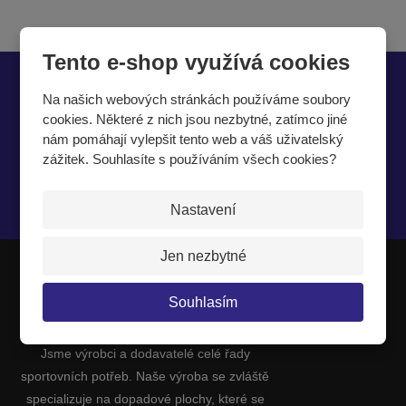
Tento e-shop využívá cookies
Chcete být informováni o zajímavých cenových
Na našich webových stránkách používáme soubory
nabídkách a akcích?
cookies. Některé z nich jsou nezbytné, zatímco jiné
nám pomáhají vylepšit tento web a váš uživatelský
zážitek. Souhlasíte s používáním všech cookies?
Souhlasím se
zpracováním osobních údajů
.
Nastavení
Jen nezbytné
Souhlasím
JIPAST a.s.
Jsme výrobci a dodavatelé celé řady
sportovních potřeb. Naše výroba se zvláště
specializuje na dopadové plochy, které se