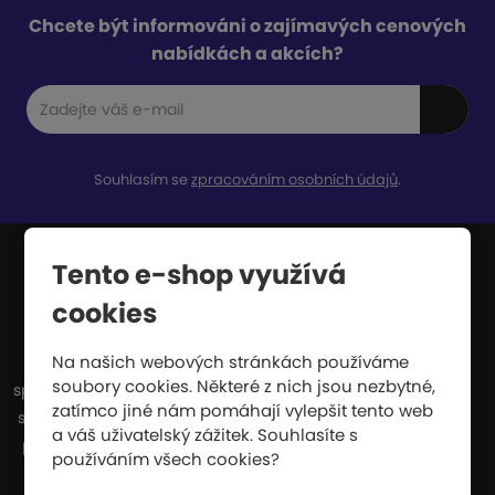
Chcete být informováni o zajímavých cenových
nabídkách a akcích?
Souhlasím se
zpracováním osobních údajů
.
Tento e-shop využívá
JIPAST a.s.
cookies
Na našich webových stránkách používáme
Jsme výrobci a dodavatelé celé řady
soubory cookies. Některé z nich jsou nezbytné,
sportovních potřeb. Naše výroba se zvláště
zatímco jiné nám pomáhají vylepšit tento web
specializuje na dopadové plochy, které se
a váš uživatelský zážitek. Souhlasíte s
používají všude tam, kde hrozí nebezpečí
používáním všech cookies?
pádu z výšky nebo pádu při vysoké