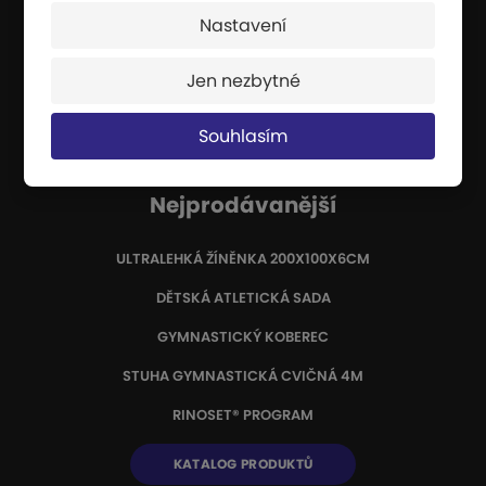
rychlosti.
Nastavení
CERTIFIKÁTY
Jen nezbytné
INFORMACE O VÝROBĚ
VRÁCENÍ ZBOŽÍ / REKLAMACE
Souhlasím
Nejprodávanější
ULTRALEHKÁ ŽÍNĚNKA 200X100X6CM
DĚTSKÁ ATLETICKÁ SADA
GYMNASTICKÝ KOBEREC
STUHA GYMNASTICKÁ CVIČNÁ 4M
RINOSET® PROGRAM
KATALOG PRODUKTŮ