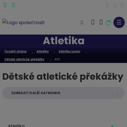
☰
V
y
Atletika
h
l
Úvodní strana
Atletika
Atletika junior
e
Dětské atletické překážky
ATE
d
a
Dětské atletické překážky
t
ZOBRAZIT DALŠÍ KATEGORIE
Atletika