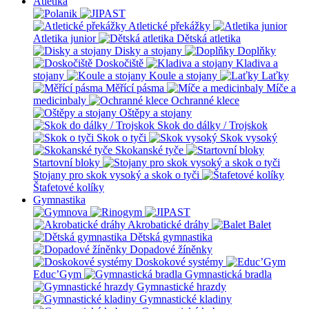
Atletika
Atletické překážky
Atletika junior
Dětská atletika
Disky a stojany
Doplňky
Doskočiště
Kladiva a
stojany
Koule a stojany
Laťky
Měřící pásma
Míče a
medicinbaly
Ochranné klece
Oštěpy a stojany
Skok do dálky / Trojskok
Skok o tyči
Skok vysoký
Skokanské tyče
Startovní bloky
Stojany pro skok vysoký a skok o tyči
Štafetové kolíky
Gymnastika
Akrobatické dráhy
Balet
Dětská gymnastika
Dopadové žíněnky
Doskokové systémy
Educ’Gym
Gymnastická bradla
Gymnastické hrazdy
Gymnastické kladiny