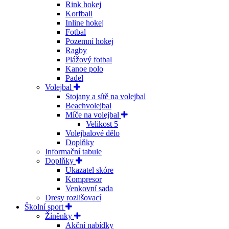
Rink hokej
Korfball
Inline hokej
Fotbal
Pozemní hokej
Ragby
Plážový fotbal
Kanoe polo
Padel
Volejbal
Stojany a sítě na volejbal
Beachvolejbal
Míče na volejbal
Velikost 5
Volejbalové dělo
Doplňky
Informační tabule
Doplňky
Ukazatel skóre
Kompresor
Venkovní sada
Dresy rozlišovací
Školní sport
Žíněnky
Akční nabídky