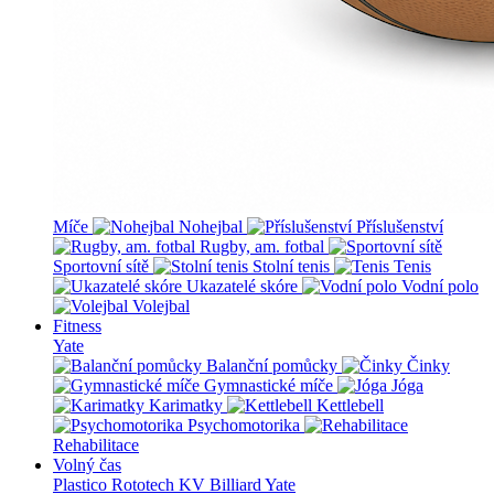
Míče
Nohejbal
Příslušenství
Rugby, am. fotbal
Sportovní sítě
Stolní tenis
Tenis
Ukazatelé skóre
Vodní polo
Volejbal
Fitness
Yate
Balanční pomůcky
Činky
Gymnastické míče
Jóga
Karimatky
Kettlebell
Psychomotorika
Rehabilitace
Volný čas
Plastico Rototech
KV Billiard
Yate