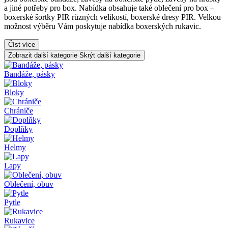
a jiné potřeby pro box. Nabídka obsahuje také oblečení pro box –
boxerské šortky PIR různých velikostí, boxerské dresy PIR. Velkou
možnost výběru Vám poskytuje nabídka boxerských rukavic.
Číst více
Zobrazit další kategorie
Skrýt další kategorie
Bandáže, pásky
Bloky
Chrániče
Doplňky
Helmy
Lapy
Oblečení, obuv
Pytle
Rukavice