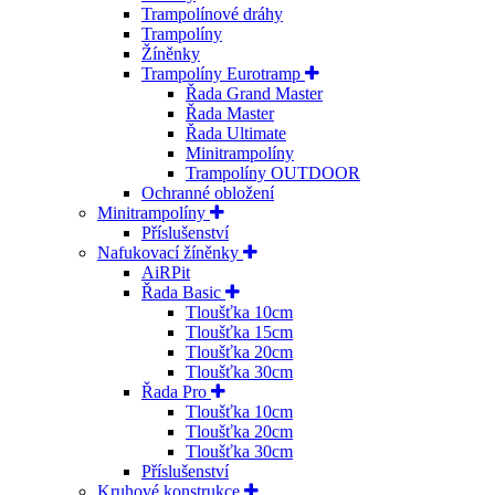
Trampolínové dráhy
Trampolíny
Žíněnky
Trampolíny Eurotramp
Řada Grand Master
Řada Master
Řada Ultimate
Minitrampolíny
Trampolíny OUTDOOR
Ochranné obložení
Minitrampolíny
Příslušenství
Nafukovací žíněnky
AiRPit
Řada Basic
Tloušťka 10cm
Tloušťka 15cm
Tloušťka 20cm
Tloušťka 30cm
Řada Pro
Tloušťka 10cm
Tloušťka 20cm
Tloušťka 30cm
Příslušenství
Kruhové konstrukce