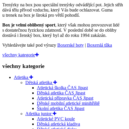
Trenýrky na box jsou speciální trenýrky odvádějící pot. Jejich střih
dává tělu přívod vzduchu, který Vás bude ochlazovat. Guma
u trenek na box je široká pro větší pohodlí.
Box je velmi oblíbený sport
, který však mohou provozovat lidé
s dostatečnou fyzickou zdatností. V poslední době se do obliby
dostává i ženský box, který byl až do roku 1994 zakázán.
Vyhledávejte také pod výrazy
Boxerské boty
|
Boxerslá tílka
všechny kategorie
všechny kategorie
Atletika
Dětská atletika
Atletická školka ČAS Jipast
Dětská atletika ČAS Jipast
Atletická přípravka ČAS Jipast
Dětské mobilní atletické minihřiště
Školní atletika ČAS Jipast
Atletika junior
Atletické PVC koule
Dětská atletická kladiva