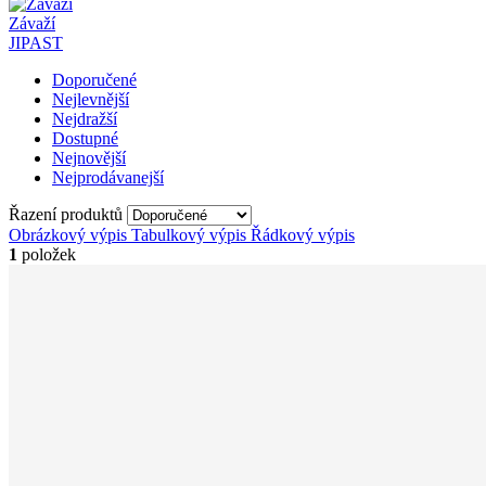
Závaží
JIPAST
Doporučené
Nejlevnější
Nejdražší
Dostupné
Nejnovější
Nejprodávanejší
Řazení produktů
Obrázkový výpis
Tabulkový výpis
Řádkový výpis
1
položek