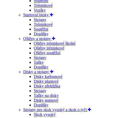
Soutěžní
Tréninkové
Vozíky
Startovní bloky
Stojany
Tréninkové
Soutěžní
Doplňky
Oštěpy a stojany
Oštěpy tréninkové školní
Oštěpy tréninkové
Oštěpy soutěžní
Stojany
Tašky
Doplňky
Disky a stojany
Disky karbonové
Disky plastové
Disky překližka
Stojany
Tašky na disky
Disky gumové
Doplňky
Stojany pro skok vysoký a skok o tyči
Skok vysoký