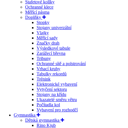
Štafetové kolíky
Ochranné klece
Měřící pásma
Doplňky
Stopky
Stojany univerzální
Vlajky
Měřící sady
Značky drah
Výsledkové tabule
Zarážecí břevna
Tribuny
Ochranné sítě a polstrování
Vrhací kruhy
Tabulky rekordů
Trénink
Elektronické vybavení
Vytyčení sektoru
Stojany na křídu
Ukazatelé směru větru
Počítadla kol
Vybavení pro rozhodčí
Gymnastika
Dětská gymnastika
Rino Kjub