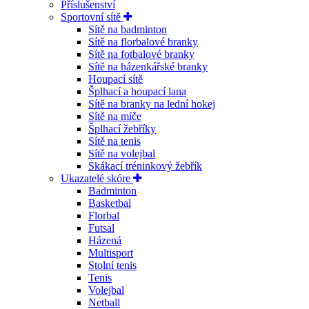
Příslušenství
Sportovní sítě
Sítě na badminton
Sítě na florbalové branky
Sítě na fotbalové branky
Sítě na házenkářské branky
Houpací sítě
Šplhací a houpací lana
Sítě na branky na lední hokej
Sítě na míče
Šplhací žebříky
Sítě na tenis
Sítě na volejbal
Skákací tréninkový žebřík
Ukazatelé skóre
Badminton
Basketbal
Florbal
Futsal
Házená
Multisport
Stolní tenis
Tenis
Volejbal
Netball