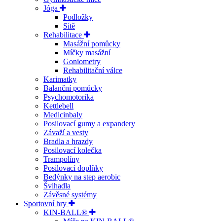
Jóga
Podložky
Sítě
Rehabilitace
Masážní pomůcky
Míčky masážní
Goniometry
Rehabilitační válce
Karimatky
Balanční pomůcky
Psychomotorika
Kettlebell
Medicinbaly
Posilovací gumy a expandery
Závaží a vesty
Bradla a hrazdy
Posilovací kolečka
Trampolíny
Posilovací doplňky
Bedýnky na step aerobic
Švihadla
Závěsné systémy
Sportovní hry
KIN-BALL®