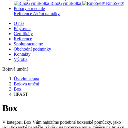
RinoGym školka
RinoSet®
Poháry a medaile
Reference
Akční nabídky
O nás
Půjčovna
Certifikáty
Reference
Spolupracujeme
Obchodní podmínky
Kontakty
Výroba
Bojová umění
Úvodní strana
Bojová umění
Box
JIPAST
Box
V kategorii Box Vám nabízíme potřebné boxerské pomůcky, jako
jsou boxerské bandáže, závěsy na boxerské pytle, závěsy na hrušky