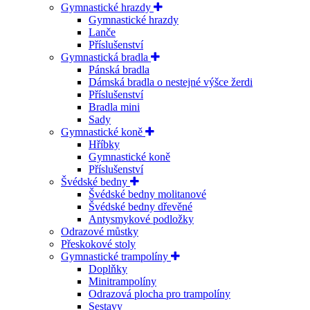
Gymnastické hrazdy
Gymnastické hrazdy
Lanče
Příslušenství
Gymnastická bradla
Pánská bradla
Dámská bradla o nestejné výšce žerdi
Příslušenství
Bradla mini
Sady
Gymnastické koně
Hříbky
Gymnastické koně
Příslušenství
Švédské bedny
Švédské bedny molitanové
Švédské bedny dřevěné
Antysmykové podložky
Odrazové můstky
Přeskokové stoly
Gymnastické trampolíny
Doplňky
Minitrampolíny
Odrazová plocha pro trampolíny
Sestavy