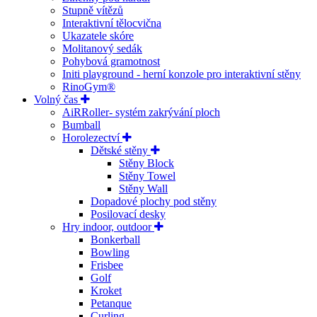
Stupně vítězů
Interaktivní tělocvična
Ukazatele skóre
Molitanový sedák
Pohybová gramotnost
Initi playground - herní konzole pro interaktivní stěny
RinoGym®
Volný čas
AiRRoller- systém zakrývání ploch
Bumball
Horolezectví
Dětské stěny
Stěny Block
Stěny Towel
Stěny Wall
Dopadové plochy pod stěny
Posilovací desky
Hry indoor, outdoor
Bonkerball
Bowling
Frisbee
Golf
Kroket
Petanque
Curling