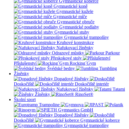
Gymnastické koberce
Gymnastické koně
Gymnastické kužele
Gymnastické míče
Gymnastické obruče
Gymnastické podlahy
Gymnastické stuhy
Gymnastické trampolíny
Kruhové konstrukce
Nafukovací žíněnky
Odrazové můstky
Parkour
Přeskokové stoly
Příslušenství
Rocking´Gym
Švédské bedny
Tumbling
Žíněnky
Dopadové žíněnky
Doskočiště
Doskočiště interiér
Nafukovací žíněnky
Tatami
Žíněnky
RinoSet®
Školní sport
Dopadové žíněnky
Doskočiště
Gymnastické koberce
Gymnastické trampolíny