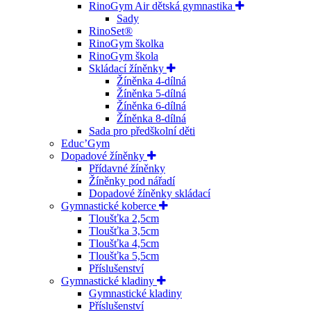
RinoGym Air dětská gymnastika
Sady
RinoSet®
RinoGym školka
RinoGym škola
Skládací žíněnky
Žíněnka 4-dílná
Žíněnka 5-dílná
Žíněnka 6-dílná
Žíněnka 8-dílná
Sada pro předškolní děti
Educ’Gym
Dopadové žíněnky
Přídavné žíněnky
Žíněnky pod nářadí
Dopadové žíněnky skládací
Gymnastické koberce
Tloušťka 2,5cm
Tloušťka 3,5cm
Tloušťka 4,5cm
Tloušťka 5,5cm
Příslušenství
Gymnastické kladiny
Gymnastické kladiny
Příslušenství