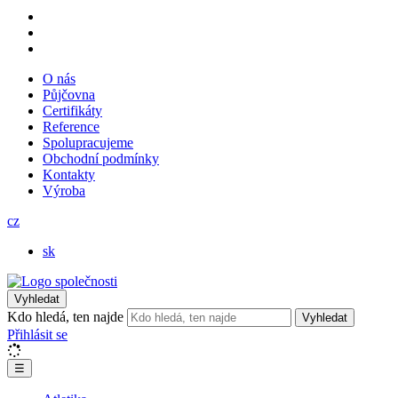
O nás
Půjčovna
Certifikáty
Reference
Spolupracujeme
Obchodní podmínky
Kontakty
Výroba
cz
sk
Vyhledat
Kdo hledá, ten najde
Vyhledat
Přihlásit se
☰