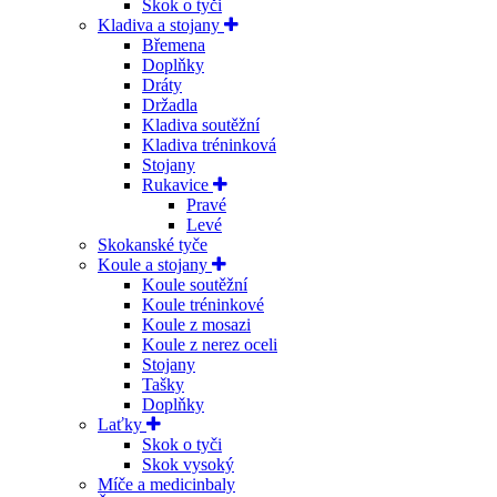
Skok o tyči
Kladiva a stojany
Břemena
Doplňky
Dráty
Držadla
Kladiva soutěžní
Kladiva tréninková
Stojany
Rukavice
Pravé
Levé
Skokanské tyče
Koule a stojany
Koule soutěžní
Koule tréninkové
Koule z mosazi
Koule z nerez oceli
Stojany
Tašky
Doplňky
Laťky
Skok o tyči
Skok vysoký
Míče a medicinbaly