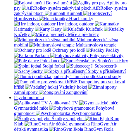
Bojová umění
Agility pro
psy
AiRRoller- systém
zakrývání ploch
Bumball
Horolezectví
Hrací koutky
Hry indoor, outdoor
Karimatky
Karty
Kulečník
Kuželky
Míče a předměty
Minihorolezecká stěna
mobilní
Multismyslová terapie
Ochrany pro lodě
Padáky
Parkour
Pohybové aktivity
Pole dance
Společenské hry
Stolní fotbal
Subsoccer®
Šachy
Šipky a příslušenství
Tlumící podložka pod sudy
Trampolíny pro venkovní
hřiště
Vzdušný hokej
Zimní sporty
Žonglování
Psychomotorika
Aplikovaná TV
Gymnastické míče
Pohybová
gramotnost
Psychomotorika
Školky v pohybu
Rino
Kjub
RinoGym Air
dětská gymnastika
RinoGym škola