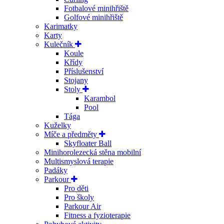
Fotbalové minihřiště
Golfové minihřiště
Karimatky
Karty
Kulečník
Koule
Křídy
Příslušenství
Stojany
Stoly
Karambol
Pool
Tága
Kuželky
Míče a předměty
Skyfloater Ball
Minihorolezecká stěna mobilní
Multismyslová terapie
Padáky
Parkour
Pro děti
Pro školy
Parkour Air
Fitness a fyzioterapie