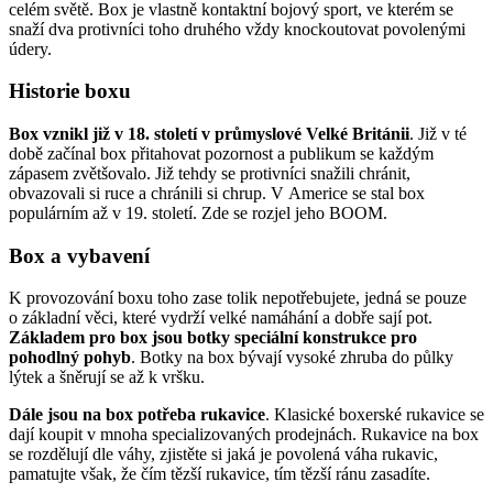
celém světě. Box je vlastně kontaktní bojový sport, ve kterém se
snaží dva protivníci toho druhého vždy knockoutovat povolenými
údery.
Historie boxu
Box vznikl již v 18. století v průmyslové Velké Británii
. Již v té
době začínal box přitahovat pozornost a publikum se každým
zápasem zvětšovalo. Již tehdy se protivníci snažili chránit,
obvazovali si ruce a chránili si chrup. V Americe se stal box
populárním až v 19. století. Zde se rozjel jeho BOOM.
Box a vybavení
K provozování boxu toho zase tolik nepotřebujete, jedná se pouze
o základní věci, které vydrží velké namáhání a dobře sají pot.
Základem pro box jsou botky speciální konstrukce pro
pohodlný pohyb
. Botky na box bývají vysoké zhruba do půlky
lýtek a šněrují se až k vršku.
Dále jsou na box potřeba rukavice
. Klasické boxerské rukavice se
dají koupit v mnoha specializovaných prodejnách. Rukavice na box
se rozdělují dle váhy, zjistěte si jaká je povolená váha rukavic,
pamatujte však, že čím tězší rukavice, tím tězší ránu zasadíte.