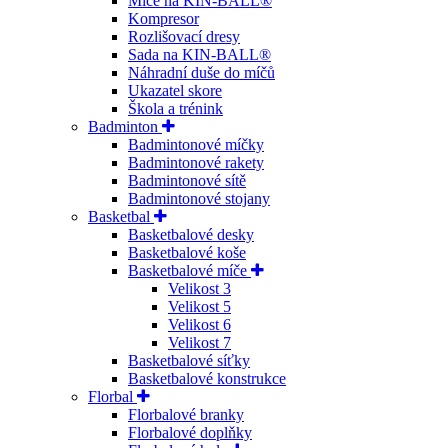
Míče na KIN-BALL®
Kompresor
Rozlišovací dresy
Sada na KIN-BALL®
Náhradní duše do míčů
Ukazatel skore
Škola a trénink
Badminton
Badmintonové míčky
Badmintonové rakety
Badmintonové sítě
Badmintonové stojany
Basketbal
Basketbalové desky
Basketbalové koše
Basketbalové míče
Velikost 3
Velikost 5
Velikost 6
Velikost 7
Basketbalové síťky
Basketbalové konstrukce
Florbal
Florbalové branky
Florbalové doplňky