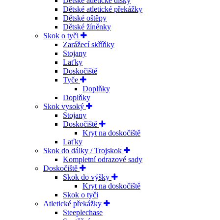
Dětské atletické disky
Dětské atletické překážky
Dětské oštěpy
Dětské žíněnky
Skok o tyči
Zarážecí skříňky
Stojany
Laťky
Doskočiště
Tyče
Doplňky
Doplňky
Skok vysoký
Stojany
Doskočiště
Kryt na doskočiště
Laťky
Skok do dálky / Trojskok
Kompletní odrazové sady
Doskočiště
Skok do výšky
Kryt na doskočiště
Skok o tyči
Atletické překážky
Steeplechase