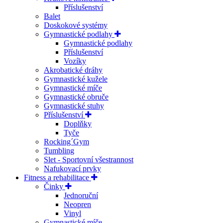
Příslušenství
Balet
Doskokové systémy
Gymnastické podlahy
Gymnastické podlahy
Příslušenství
Vozíky
Akrobatické dráhy
Gymnastické kužele
Gymnastické míče
Gymnastické obruče
Gymnastické stuhy
Příslušenství
Doplňky
Tyče
Rocking´Gym
Tumbling
Slet - Sportovní všestrannost
Nafukovací prvky
Fitness a rehabilitace
Činky
Jednoruční
Neopren
Vinyl
Gymnastické míče