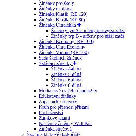
Žíněnky pro školy
Žíněnky na doma
Žíněnka Klasik (RE 120)
Žíněnka Klasik (RE 80)
Žíněnka Ultralehká
Žíněnky typ A - určeny pro vyšší zátěž
Žíněnky typ B - určeny pro nižší zátěž
Žíněnka Economy (RE 100)
Žíněnka Ultra Economy
Žíněnka Variant (RE 100)
Sada školních žíněnek
Skládací žíněnky
Žíněnka 4-dílná
Žíněnka 5-dílná
Žíněnka 6-dílná
Žíněnka 8-dílná
Molitanové cvičební podložky
Edukativní žíněnky
Zápasnické žíněnky
Kruh pro přesnost přistání
Příslušenství
Zámkové tatami
Nástěnné žíněnky Wall Pad
Žíněnka strečová
Školní a klubové doskočiště