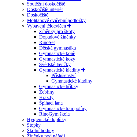
Soutěžní doskočiště
Doskočiště interiér
Doskočiště
Molitanové cvičební podložky
Vybavení tělocvičen
Žíněnky pro školy
Dopadové žíněnky
RinoSet
Dětská gymnastika
Gymnastické koně
Gymnastické kozy
Švédské lavičky
Gymnastické kladiny
Příslušenství
Gymnastické kladiny
Gymnastické hříbky
Žebřiny
Hrazdy
Šplhací lana
Gymnastické trampolíny
RinoGym škola
Hygienické doplňky
Stopky
Školní hodiny
Žíněnky pod nářadí