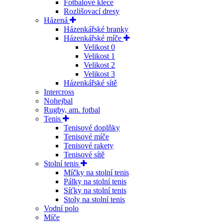
Fotbalové klece
Rozlišovací dresy
Házená
Házenkářské branky
Házenkářské míče
Velikost 0
Velikost 1
Velikost 2
Velikost 3
Házenkářské sítě
Intercross
Nohejbal
Rugby, am. fotbal
Tenis
Tenisové doplňky
Tenisové míče
Tenisové rakety
Tenisové sítě
Stolní tenis
Míčky na stolní tenis
Pálky na stolní tenis
Síťky na stolní tenis
Stoly na stolní tenis
Vodní polo
Míče