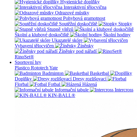
Hygienické doplňky
Interaktivní tělocvična
Odrazové můstky
Pohybová gramotnost
Soutěžní doskočiště
Stopky
Stupně vítězů
Školní a klubové doskočiště
Školní hodiny
Ukazatelé skóre
Vybavení tělocvičen
Žíněnky
Žíněnky pod nářadí
RinoSet®
Sportovní hry
Plastico Rototech
Yate
Badminton
Basketbal
Doplňky
Dresy rozlišovací
Florbal
Fotbal
Házená
Informační tabule
Intercross
KIN-BALL®