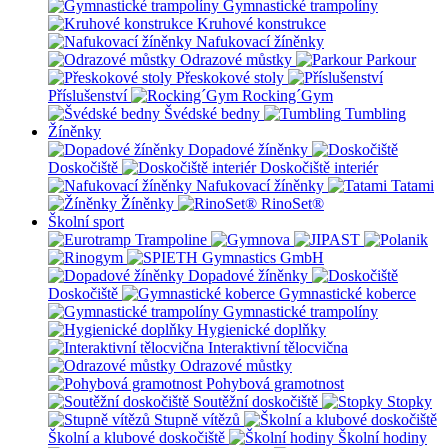
Gymnastické trampolíny
Kruhové konstrukce
Nafukovací žíněnky
Odrazové můstky
Parkour
Přeskokové stoly
Příslušenství
Rocking´Gym
Švédské bedny
Tumbling
Žíněnky
Dopadové žíněnky
Doskočiště
Doskočiště interiér
Nafukovací žíněnky
Tatami
Žíněnky
RinoSet®
Školní sport
Dopadové žíněnky
Doskočiště
Gymnastické koberce
Gymnastické trampolíny
Hygienické doplňky
Interaktivní tělocvična
Odrazové můstky
Pohybová gramotnost
Soutěžní doskočiště
Stopky
Stupně vítězů
Školní a klubové doskočiště
Školní hodiny