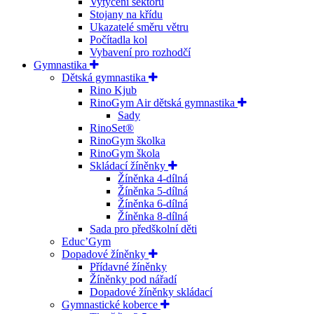
Vytyčení sektoru
Stojany na křídu
Ukazatelé směru větru
Počítadla kol
Vybavení pro rozhodčí
Gymnastika
Dětská gymnastika
Rino Kjub
RinoGym Air dětská gymnastika
Sady
RinoSet®
RinoGym školka
RinoGym škola
Skládací žíněnky
Žíněnka 4-dílná
Žíněnka 5-dílná
Žíněnka 6-dílná
Žíněnka 8-dílná
Sada pro předškolní děti
Educ’Gym
Dopadové žíněnky
Přídavné žíněnky
Žíněnky pod nářadí
Dopadové žíněnky skládací
Gymnastické koberce