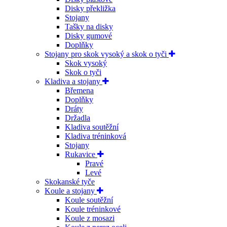
Disky překližka
Stojany
Tašky na disky
Disky gumové
Doplňky
Stojany pro skok vysoký a skok o tyči
Skok vysoký
Skok o tyči
Kladiva a stojany
Břemena
Doplňky
Dráty
Držadla
Kladiva soutěžní
Kladiva tréninková
Stojany
Rukavice
Pravé
Levé
Skokanské tyče
Koule a stojany
Koule soutěžní
Koule tréninkové
Koule z mosazi