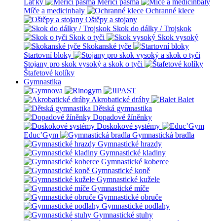
Laťky
Měřící pásma
Míče a medicinbaly
Ochranné klece
Oštěpy a stojany
Skok do dálky / Trojskok
Skok o tyči
Skok vysoký
Skokanské tyče
Startovní bloky
Stojany pro skok vysoký a skok o tyči
Štafetové kolíky
Gymnastika
Akrobatické dráhy
Balet
Dětská gymnastika
Dopadové žíněnky
Doskokové systémy
Educ’Gym
Gymnastická bradla
Gymnastické hrazdy
Gymnastické kladiny
Gymnastické koberce
Gymnastické koně
Gymnastické kužele
Gymnastické míče
Gymnastické obruče
Gymnastické podlahy
Gymnastické stuhy