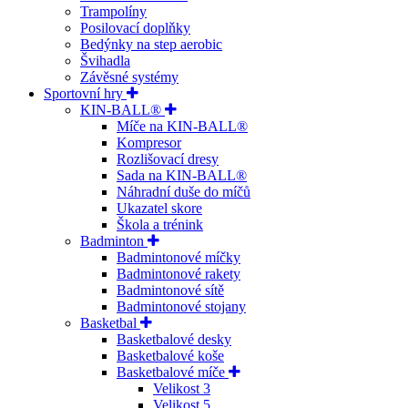
Trampolíny
Posilovací doplňky
Bedýnky na step aerobic
Švihadla
Závěsné systémy
Sportovní hry
KIN-BALL®
Míče na KIN-BALL®
Kompresor
Rozlišovací dresy
Sada na KIN-BALL®
Náhradní duše do míčů
Ukazatel skore
Škola a trénink
Badminton
Badmintonové míčky
Badmintonové rakety
Badmintonové sítě
Badmintonové stojany
Basketbal
Basketbalové desky
Basketbalové koše
Basketbalové míče
Velikost 3
Velikost 5