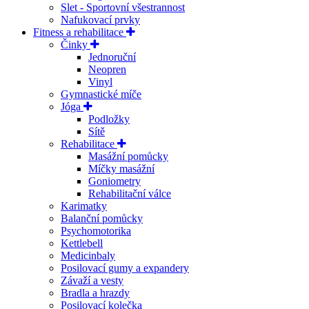
Slet - Sportovní všestrannost
Nafukovací prvky
Fitness a rehabilitace
Činky
Jednoruční
Neopren
Vinyl
Gymnastické míče
Jóga
Podložky
Sítě
Rehabilitace
Masážní pomůcky
Míčky masážní
Goniometry
Rehabilitační válce
Karimatky
Balanční pomůcky
Psychomotorika
Kettlebell
Medicinbaly
Posilovací gumy a expandery
Závaží a vesty
Bradla a hrazdy
Posilovací kolečka