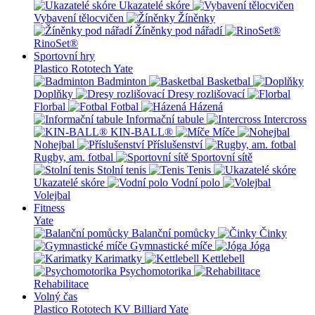
Ukazatelé skóre
Vybavení tělocvičen
Žíněnky
Žíněnky pod nářadí
RinoSet®
Sportovní hry
Plastico Rototech
Yate
Badminton
Basketbal
Doplňky
Dresy rozlišovací
Florbal
Fotbal
Házená
Informační tabule
Intercross
KIN-BALL®
Míče
Nohejbal
Příslušenství
Rugby, am. fotbal
Sportovní sítě
Stolní tenis
Tenis
Ukazatelé skóre
Vodní polo
Volejbal
Fitness
Yate
Balanční pomůcky
Činky
Gymnastické míče
Jóga
Karimatky
Kettlebell
Psychomotorika
Rehabilitace
Volný čas
Plastico Rototech
KV Billiard
Yate