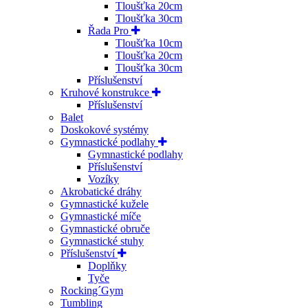
Tloušťka 20cm
Tloušťka 30cm
Řada Pro
Tloušťka 10cm
Tloušťka 20cm
Tloušťka 30cm
Příslušenství
Kruhové konstrukce
Příslušenství
Balet
Doskokové systémy
Gymnastické podlahy
Gymnastické podlahy
Příslušenství
Vozíky
Akrobatické dráhy
Gymnastické kužele
Gymnastické míče
Gymnastické obruče
Gymnastické stuhy
Příslušenství
Doplňky
Tyče
Rocking´Gym
Tumbling