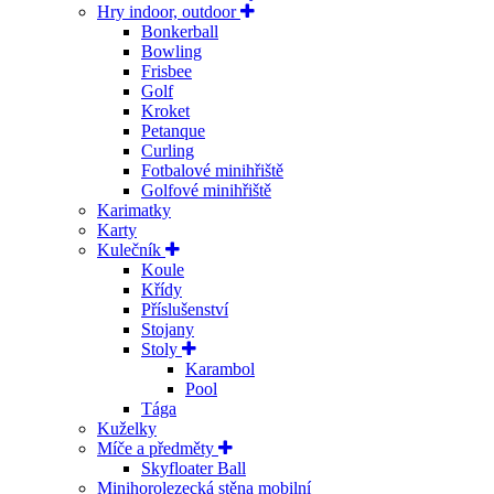
Hry indoor, outdoor
Bonkerball
Bowling
Frisbee
Golf
Kroket
Petanque
Curling
Fotbalové minihřiště
Golfové minihřiště
Karimatky
Karty
Kulečník
Koule
Křídy
Příslušenství
Stojany
Stoly
Karambol
Pool
Tága
Kuželky
Míče a předměty
Skyfloater Ball
Minihorolezecká stěna mobilní