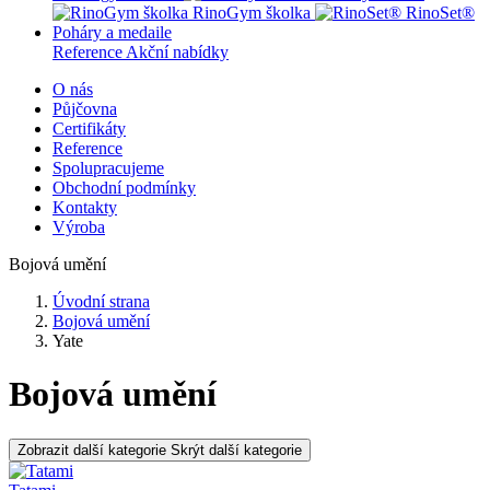
RinoGym školka
RinoSet®
Poháry a medaile
Reference
Akční nabídky
O nás
Půjčovna
Certifikáty
Reference
Spolupracujeme
Obchodní podmínky
Kontakty
Výroba
Bojová umění
Úvodní strana
Bojová umění
Yate
Bojová umění
Zobrazit další kategorie
Skrýt další kategorie