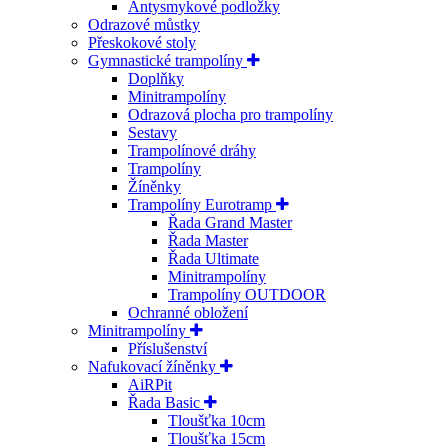
Antysmykové podložky
Odrazové můstky
Přeskokové stoly
Gymnastické trampolíny
Doplňky
Minitrampolíny
Odrazová plocha pro trampolíny
Sestavy
Trampolínové dráhy
Trampolíny
Žíněnky
Trampolíny Eurotramp
Řada Grand Master
Řada Master
Řada Ultimate
Minitrampolíny
Trampolíny OUTDOOR
Ochranné obložení
Minitrampolíny
Příslušenství
Nafukovací žíněnky
AiRPit
Řada Basic
Tloušťka 10cm
Tloušťka 15cm