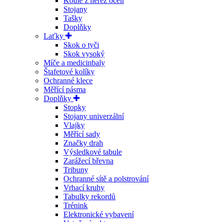
Koule z nerez oceli
Stojany
Tašky
Doplňky
Laťky
Skok o tyči
Skok vysoký
Míče a medicinbaly
Štafetové kolíky
Ochranné klece
Měřící pásma
Doplňky
Stopky
Stojany univerzální
Vlajky
Měřící sady
Značky drah
Výsledkové tabule
Zarážecí břevna
Tribuny
Ochranné sítě a polstrování
Vrhací kruhy
Tabulky rekordů
Trénink
Elektronické vybavení