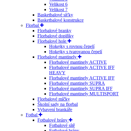
Velikost 6
Velikost 7
Basketbalové síťky
Basketbalové konstrukce
Florbal
Florbalové branky
Florbalové doplňky
Florbalové hole
Hokejky s rovnou čepelí
Hokejky s tvarovanou čepelí
Florbalové mantinely
Florbalové mantinely ACTIVE
Florbalové mantinely ACTIVE IFF
HEAVY
Florbalové mantinely ACTIVE IFF
Florbalové mantinely SUPRA
Florbalové mantinely SUPRA IFF
Florbalové mantinely MULTISPORT
Florbalové míčky
Školní sady na florbal
Vybavení brankáře
Fotbal
Fotbalové brány
Fotbalové sítě
Fotbalové brány