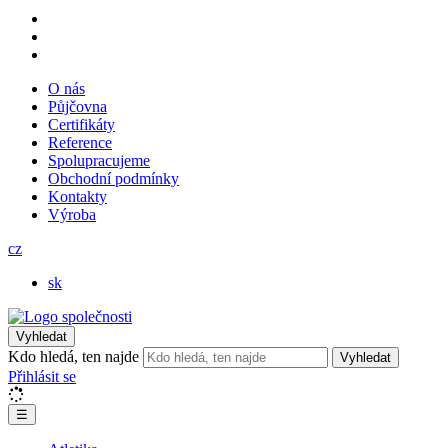
O nás
Půjčovna
Certifikáty
Reference
Spolupracujeme
Obchodní podmínky
Kontakty
Výroba
cz
sk
Vyhledat
Kdo hledá, ten najde
Vyhledat
Přihlásit se
☰