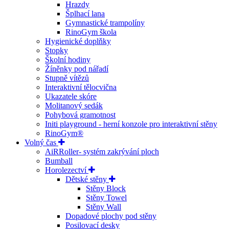
Hrazdy
Šplhací lana
Gymnastické trampolíny
RinoGym škola
Hygienické doplňky
Stopky
Školní hodiny
Žíněnky pod nářadí
Stupně vítězů
Interaktivní tělocvična
Ukazatele skóre
Molitanový sedák
Pohybová gramotnost
Initi playground - herní konzole pro interaktivní stěny
RinoGym®
Volný čas
AiRRoller- systém zakrývání ploch
Bumball
Horolezectví
Dětské stěny
Stěny Block
Stěny Towel
Stěny Wall
Dopadové plochy pod stěny
Posilovací desky