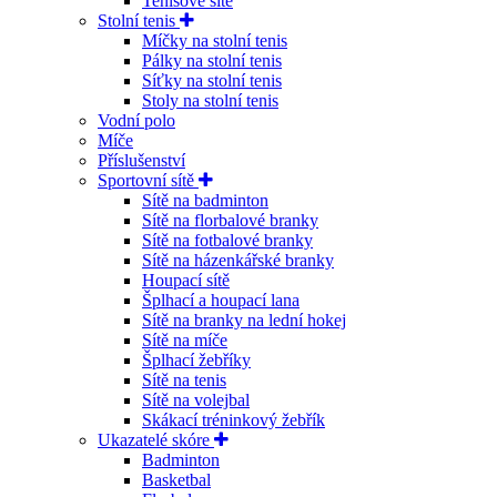
Tenisové sítě
Stolní tenis
Míčky na stolní tenis
Pálky na stolní tenis
Síťky na stolní tenis
Stoly na stolní tenis
Vodní polo
Míče
Příslušenství
Sportovní sítě
Sítě na badminton
Sítě na florbalové branky
Sítě na fotbalové branky
Sítě na házenkářské branky
Houpací sítě
Šplhací a houpací lana
Sítě na branky na lední hokej
Sítě na míče
Šplhací žebříky
Sítě na tenis
Sítě na volejbal
Skákací tréninkový žebřík
Ukazatelé skóre
Badminton
Basketbal