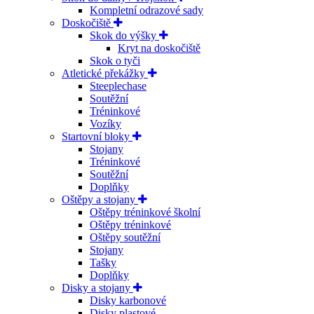
Kompletní odrazové sady
Doskočiště
Skok do výšky
Kryt na doskočiště
Skok o tyči
Atletické překážky
Steeplechase
Soutěžní
Tréninkové
Vozíky
Startovní bloky
Stojany
Tréninkové
Soutěžní
Doplňky
Oštěpy a stojany
Oštěpy tréninkové školní
Oštěpy tréninkové
Oštěpy soutěžní
Stojany
Tašky
Doplňky
Disky a stojany
Disky karbonové
Disky plastové