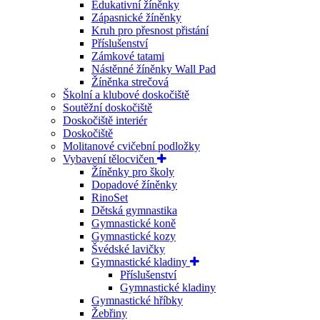
Edukativní žíněnky
Zápasnické žíněnky
Kruh pro přesnost přistání
Příslušenství
Zámkové tatami
Nástěnné žíněnky Wall Pad
Žíněnka strečová
Školní a klubové doskočiště
Soutěžní doskočiště
Doskočiště interiér
Doskočiště
Molitanové cvičební podložky
Vybavení tělocvičen
Žíněnky pro školy
Dopadové žíněnky
RinoSet
Dětská gymnastika
Gymnastické koně
Gymnastické kozy
Švédské lavičky
Gymnastické kladiny
Příslušenství
Gymnastické kladiny
Gymnastické hříbky
Žebřiny