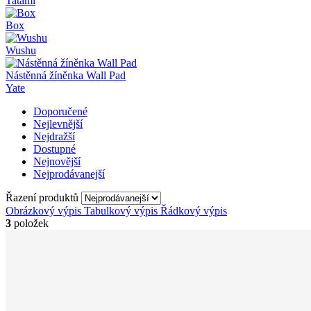
Tatami
Box
Wushu
Nástěnná žíněnka Wall Pad
Yate
Doporučené
Nejlevnější
Nejdražší
Dostupné
Nejnovější
Nejprodávanejší
Řazení produktů
Obrázkový výpis
Tabulkový výpis
Řádkový výpis
3
položek