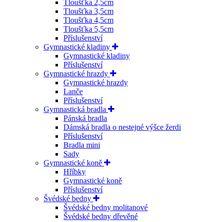
Tloušťka 2,5cm
Tloušťka 3,5cm
Tloušťka 4,5cm
Tloušťka 5,5cm
Příslušenství
Gymnastické kladiny
Gymnastické kladiny
Příslušenství
Gymnastické hrazdy
Gymnastické hrazdy
Lanče
Příslušenství
Gymnastická bradla
Pánská bradla
Dámská bradla o nestejné výšce žerdi
Příslušenství
Bradla mini
Sady
Gymnastické koně
Hříbky
Gymnastické koně
Příslušenství
Švédské bedny
Švédské bedny molitanové
Švédské bedny dřevěné