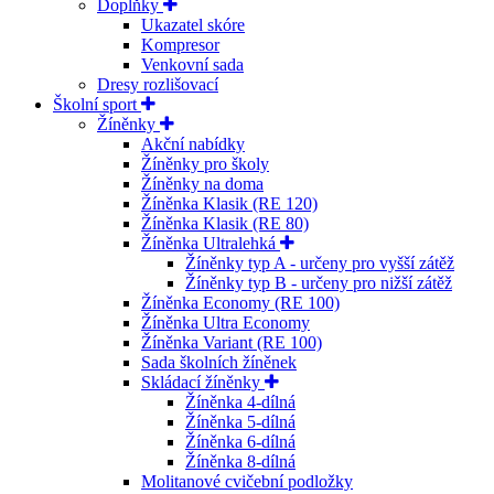
Doplňky
Ukazatel skóre
Kompresor
Venkovní sada
Dresy rozlišovací
Školní sport
Žíněnky
Akční nabídky
Žíněnky pro školy
Žíněnky na doma
Žíněnka Klasik (RE 120)
Žíněnka Klasik (RE 80)
Žíněnka Ultralehká
Žíněnky typ A - určeny pro vyšší zátěž
Žíněnky typ B - určeny pro nižší zátěž
Žíněnka Economy (RE 100)
Žíněnka Ultra Economy
Žíněnka Variant (RE 100)
Sada školních žíněnek
Skládací žíněnky
Žíněnka 4-dílná
Žíněnka 5-dílná
Žíněnka 6-dílná
Žíněnka 8-dílná
Molitanové cvičební podložky