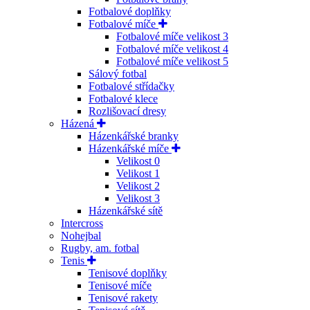
Fotbalové doplňky
Fotbalové míče
Fotbalové míče velikost 3
Fotbalové míče velikost 4
Fotbalové míče velikost 5
Sálový fotbal
Fotbalové střídačky
Fotbalové klece
Rozlišovací dresy
Házená
Házenkářské branky
Házenkářské míče
Velikost 0
Velikost 1
Velikost 2
Velikost 3
Házenkářské sítě
Intercross
Nohejbal
Rugby, am. fotbal
Tenis
Tenisové doplňky
Tenisové míče
Tenisové rakety