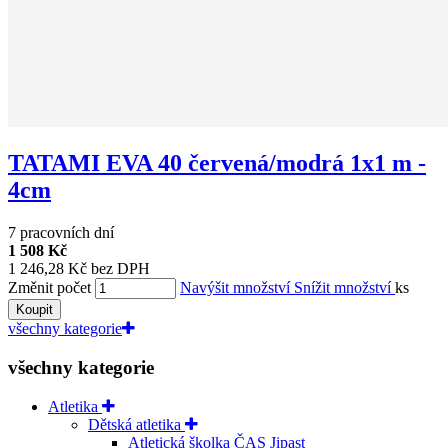
TATAMI EVA 40 červená/modrá 1x1 m -
4cm
7 pracovních dní
1 508 Kč
1 246,28 Kč bez DPH
Změnit počet
Navýšit množství
Snížit množství
ks
Koupit
všechny kategorie
všechny kategorie
Atletika
Dětská atletika
Atletická školka ČAS Jipast