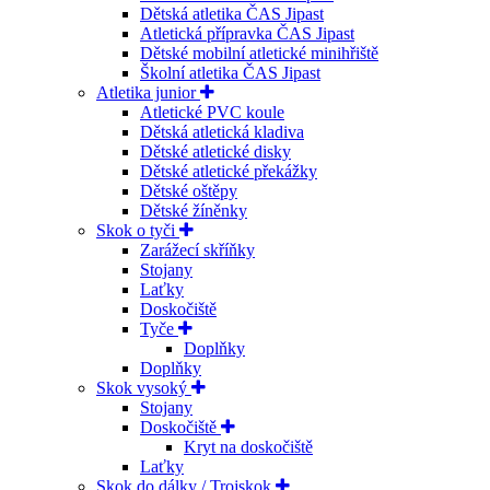
Dětská atletika ČAS Jipast
Atletická přípravka ČAS Jipast
Dětské mobilní atletické minihřiště
Školní atletika ČAS Jipast
Atletika junior
Atletické PVC koule
Dětská atletická kladiva
Dětské atletické disky
Dětské atletické překážky
Dětské oštěpy
Dětské žíněnky
Skok o tyči
Zarážecí skříňky
Stojany
Laťky
Doskočiště
Tyče
Doplňky
Doplňky
Skok vysoký
Stojany
Doskočiště
Kryt na doskočiště
Laťky
Skok do dálky / Trojskok