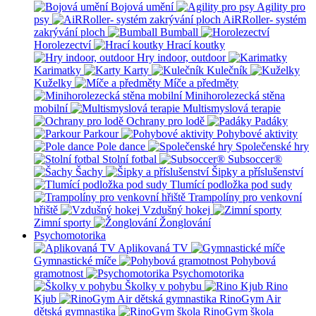
Bojová umění
Agility pro
psy
AiRRoller- systém
zakrývání ploch
Bumball
Horolezectví
Hrací koutky
Hry indoor, outdoor
Karimatky
Karty
Kulečník
Kuželky
Míče a předměty
Minihorolezecká stěna
mobilní
Multismyslová terapie
Ochrany pro lodě
Padáky
Parkour
Pohybové aktivity
Pole dance
Společenské hry
Stolní fotbal
Subsoccer®
Šachy
Šipky a příslušenství
Tlumící podložka pod sudy
Trampolíny pro venkovní
hřiště
Vzdušný hokej
Zimní sporty
Žonglování
Psychomotorika
Aplikovaná TV
Gymnastické míče
Pohybová
gramotnost
Psychomotorika
Školky v pohybu
Rino
Kjub
RinoGym Air
dětská gymnastika
RinoGym škola