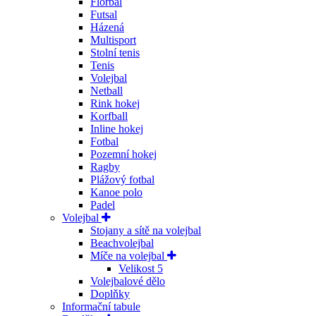
Florbal
Futsal
Házená
Multisport
Stolní tenis
Tenis
Volejbal
Netball
Rink hokej
Korfball
Inline hokej
Fotbal
Pozemní hokej
Ragby
Plážový fotbal
Kanoe polo
Padel
Volejbal
Stojany a sítě na volejbal
Beachvolejbal
Míče na volejbal
Velikost 5
Volejbalové dělo
Doplňky
Informační tabule