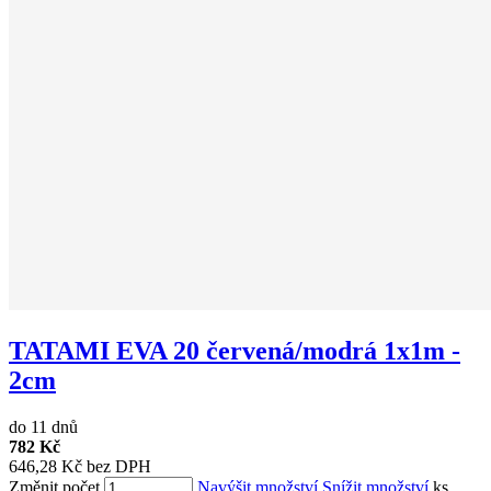
TATAMI EVA 20 červená/modrá 1x1m -
2cm
do 11 dnů
782 Kč
646,28 Kč bez DPH
Změnit počet
Navýšit množství
Snížit množství
ks