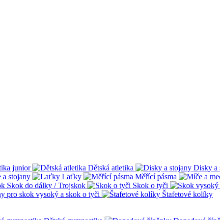
tika junior
Dětská atletika
Disky a 
 a stojany
Laťky
Měřící pásma
Skok do dálky / Trojskok
Skok o tyči
ny pro skok vysoký a skok o tyči
Štafetové kolíky