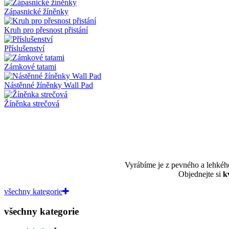
Zápasnické žíněnky
Kruh pro přesnost přistání
Příslušenství
Zámkové tatami
Nástěnné žíněnky Wall Pad
Žíněnka strečová
Vyrábíme je z pevného a lehkéh
Objednejte si
kv
všechny kategorie
všechny kategorie