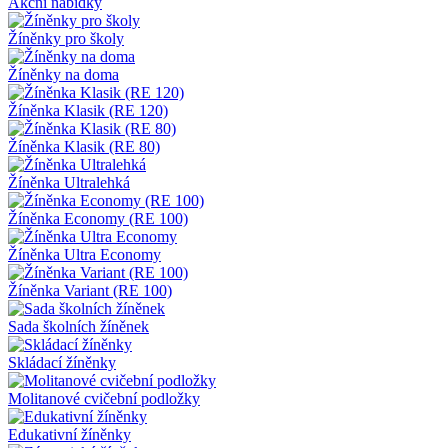
Akční nabídky
Žíněnky pro školy
Žíněnky na doma
Žíněnka Klasik (RE 120)
Žíněnka Klasik (RE 80)
Žíněnka Ultralehká
Žíněnka Economy (RE 100)
Žíněnka Ultra Economy
Žíněnka Variant (RE 100)
Sada školních žíněnek
Skládací žíněnky
Molitanové cvičební podložky
Edukativní žíněnky