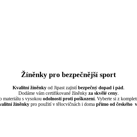
Žíněnky pro bezpečnější sport
Kvalitní žíněnky
od Jipast zajistí
bezpečný dopad i pád
.
Dodáme vám certifikované žíněnky
za skvělé ceny
.
o materiálu s vysokou
odolností proti
poškození
. Vyberte si z komple
alitní žíněnky
pro použití v tělocvičnách i doma
přímo od českého 