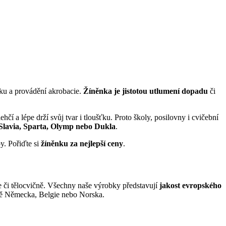
iku a provádění akrobacie.
Žíněnka je jistotou utlumení dopadu
či
lehčí a lépe drží svůj tvar i tloušťku. Proto školy, posilovny i cvičební
 Slavia, Sparta, Olymp nebo Dukla
.
y. Pořiďte si
žíněnku
za nejlepší ceny
.
le či tělocvičně. Všechny naše výrobky představují
jakost evropského
tně Německa, Belgie nebo Norska.