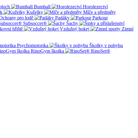
ploch
Bumball
Horolezectví
ík
Kuželky
Míče a předměty
Ochrany pro lodě
Padáky
Parkour
Subsoccer®
Šachy
kovní hřiště
Vzdušný hokej
Zimní
Psychomotorika
Školky v pohybu
RinoGym školka
RinoSet®