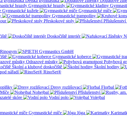
Dětská gymnastika
Dopadové žín
Gymnastické hrazdy
Gymnasti
Gymnastické kužele
Gymnastické míče
y
Gymnastické trampolíny
kour
Přeskokové stoly
Příslušenství
iště
Doskočiště interiér
N
iště
Gymnastické koberce
Odrazové můstky
Pohybová gr
Školní a klubové doskočiště
Školní hodiny
pod nářadí
RinoSet®
oplňky
Dresy rozlišovací
Florbal
Míče
Nohejbal
Příslušenství
zatelé skóre
Vodní polo
Volejbal
Gymnastické míče
Jóga
Karimat