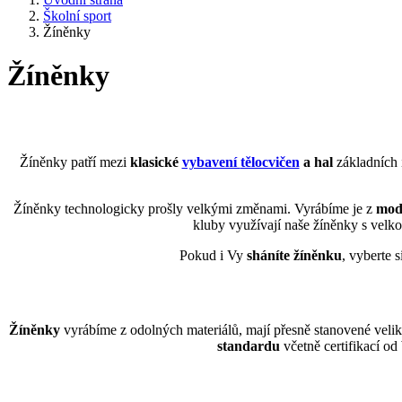
Školní sport
Žíněnky
Žíněnky
Žíněnky patří mezi
klasické
vybavení
tělocvičen
a hal
základních i
Žíněnky technologicky prošly velkými změnami. Vyrábíme je z
mod
kluby využívají naše žíněnky s velk
Pokud i Vy
sháníte žíněnku
, vyberte 
Žíněnky
vyrábíme z odolných materiálů, mají přesně stanovené velik
standardu
včetně certifikací od