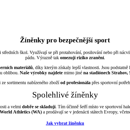
Žíněnky pro bezpečnější sport
 středních škol. Využívají se při protahování, posilování nebo při nácv
pádu. Výrazně tak
omezují
riziko zranění
.
erních materiálů
, díky kterým získaly lepší vlastnosti. Jsou podstatně 
ou oblibou.
Naše výrobky najdete
mimo jiné
na stadiónech Strahov,
si ze sortimentu nabízeného zboží
od profesionála
přes sportovní potřeb
Spolehlivé žíněnky
osti a velmi
dobře se skladují
. Tím účinně šetří místo ve sportovní ha
World Athletics (WA)
a prodávají se v jedenácti státech Evropy, vče
Jak vybrat žíněnku