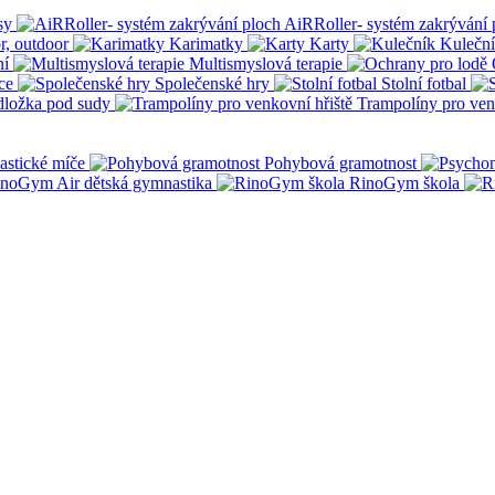
sy
AiRRoller- systém zakrývání 
r, outdoor
Karimatky
Karty
Kulečn
ní
Multismyslová terapie
ce
Společenské hry
Stolní fotbal
dložka pod sudy
Trampolíny pro ven
stické míče
Pohybová gramotnost
noGym Air dětská gymnastika
RinoGym škola