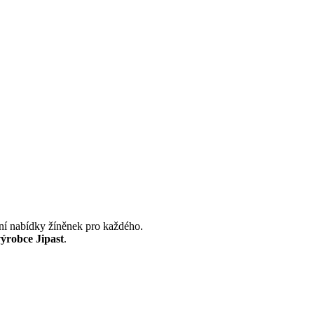
tní nabídky žíněnek pro každého.
výrobce
Jipast
.