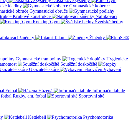
ěnky
Doskokové systémy
cké kladiny
Gymnastické koberce
Gymnastické obruče
Kruhové konstrukce
Nafukovací
Rocking´Gym
Švédské bedny
afukovací žíněnky
Tatami
Žíněnky
Gymnastické trampolíny
Hygienické
amotnost
Soutěžní doskočiště
Ukazatelé skóre
Vybavení
Fotbal
Házená
Informační tabule
Rugby, am. fotbal
Sportovní sítě
ky
Kettlebell
Psychomotorika