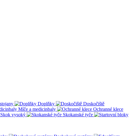
stojany
Doplňky
Doskočiště
Míče a medicinbaly
Ochranné klece
Skok vysoký
Skokanské tyče