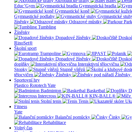
Akrobatické dráhy
Balet
Educ’Gym
Gymnastická bradla
Gymnastické koně
Gymnastické podlahy
Gymnastické stuh
žíněnky
Odrazové můstky
Par
Tumbling
Žíněnky
Dopadové žíněnky
Doskoč
RinoSet®
Školní sport
Dopadové žíněnky
Doskoč
doplňky
Interaktivní tělocvična
Stopky
Stupně vítězů
tělocvičen
Žíněnky
Žíněnky 
Sportovní hry
Plastico Rototech
Yate
Badminton
Basketbal
D
Intercross
KIN-BALL®
Stolní tenis
Tenis
Uka
Fitness
Yate
Balanční pomůcky
Činky
Rehabilitace
Volný čas