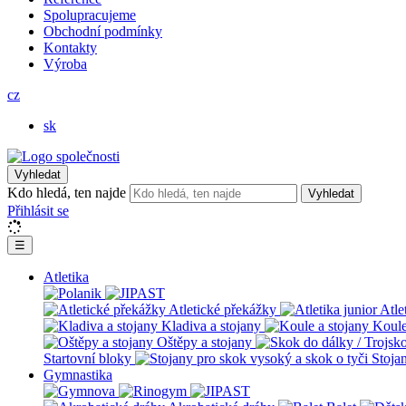
Spolupracujeme
Obchodní podmínky
Kontakty
Výroba
cz
sk
Vyhledat
Kdo hledá, ten najde
Vyhledat
Přihlásit se
☰
Atletika
Atletické překážky
Atle
Kladiva a stojany
Koule
Oštěpy a stojany
Startovní bloky
Stoja
Gymnastika