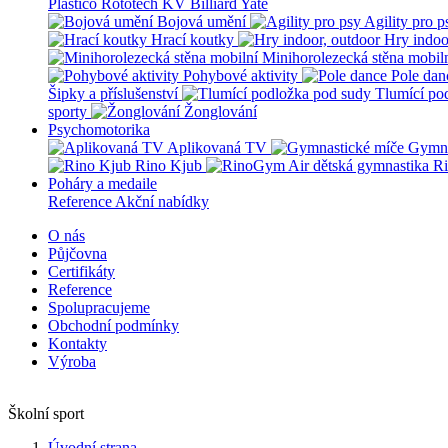
Plastico Rototech
KV Billiard
Yate
Bojová umění
Agility pro p
Hrací koutky
Hry indoo
Minihorolezecká stěna mobil
Pohybové aktivity
Pole dan
Šipky a příslušenství
Tlumící po
sporty
Žonglování
Psychomotorika
Aplikovaná TV
Gymna
Rino Kjub
Ri
Poháry a medaile
Reference
Akční nabídky
O nás
Půjčovna
Certifikáty
Reference
Spolupracujeme
Obchodní podmínky
Kontakty
Výroba
Školní sport
Úvodní strana